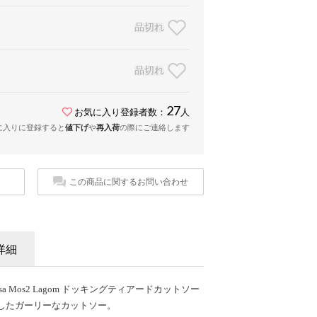
品切れ
品切れ
27
お気に入り登録者数：
人
に入りに登録すると
値下げ
や
再入荷
の際にご連絡します
この商品に関するお問い合わせ
詳細
sa Mos2 Lagom ドッキングティアードカットソー
したガーリーなカットソー。