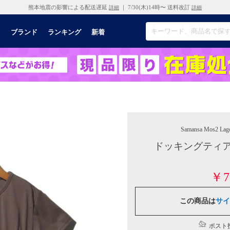
熊本地震の影響による配送遅延
｜ 7/30(木)14時〜 送料改訂
詳細
詳細
リ
ブランド
ランキング
新着
Samansa Mos2 La
ドッキングティア
￥7
この商品は
サイ
ポスト投