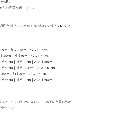
い一枚。
でもお洒落な着こなしに。
リブ部分 ポリエステル 62% 綿 33% ポリウレタン
32cm｜袖丈7.5cm｜バスト46cm
総丈36cm｜袖丈9cm｜バスト49cm
｜総丈40cm｜袖丈10cm｜バスト58cm
｜総丈43cm｜袖丈11.5cm｜バスト60cm
丈35cm｜袖丈8cm｜バスト49cm
｜総丈44cm｜袖丈12cm｜バスト60cm
ますが、中には細かな傷やシワ、若干の色落ち等が
を除く）。