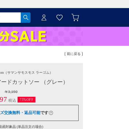
[ 前に戻る ]
gom
（サマンサモスモス ラーゴム）
ードカットソー （グレー）
￥3,190
97
75%OFF
税込
ズ交換無料・返品可能
です
函対象品 (単品注文の場合)