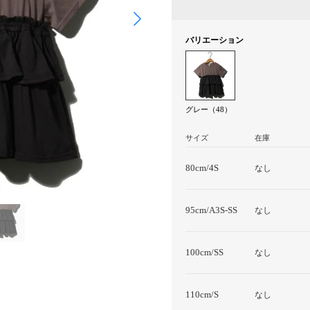
バリエーション
グレー（48）
サイズ
在庫
80cm/4S
なし
95cm/A3S-SS
なし
100cm/SS
なし
110cm/S
なし