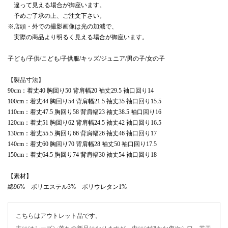
違って見える場合が御座います。
予めご了承の上、ご注文下さい。
※店頭・外での撮影画像は光の加減で、
実際の商品より明るく見える場合が御座います。
子ども/子供/こども/子供服/キッズ/ジュニア/男の子/女の子
【製品寸法】
90cm：着丈40 胸回り50 背肩幅20 袖丈29.5 袖口回り14
100cm：着丈44 胸回り54 背肩幅21.5 袖丈35 袖口回り15.5
110cm：着丈47.5 胸回り58 背肩幅23 袖丈38.5 袖口回り16
120cm：着丈51 胸回り62 背肩幅24.5 袖丈42 袖口回り16.5
130cm：着丈55.5 胸回り66 背肩幅26 袖丈46 袖口回り17
140cm：着丈60 胸回り70 背肩幅28 袖丈50 袖口回り17.5
150cm：着丈64.5 胸回り74 背肩幅30 袖丈54 袖口回り18
【素材】
綿96% ポリエステル3% ポリウレタン1%
こちらはアウトレット品です。