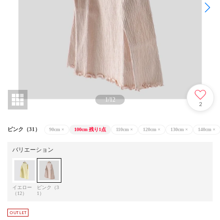
1
/
12
2
ピンク（31）
90cm
×
100cm
残り1点
110cm
×
120cm
×
130cm
×
140cm
×
バリエーション
イエロー
ピンク（3
（12）
1）