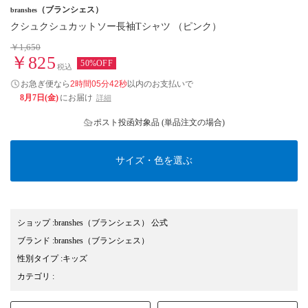
（ブランシェス）
branshes
クシュクシュカットソー長袖Tシャツ （ピンク）
￥1,650
￥825
50%OFF
税込
お急ぎ便なら
2時間05分41秒
以内
のお支払いで
8月7日(金)
にお届け
詳細
ポスト投函対象品 (単品注文の場合)
サイズ・色を選ぶ
ショップ
:
branshes（ブランシェス） 公式
ブランド
:
branshes
（ブランシェス）
性別タイプ
:
キッズ
カテゴリ
: