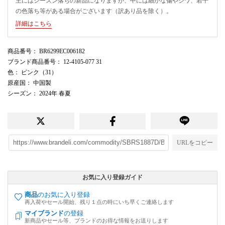
主にはシーズン落ちの新品になりますが、中には細かな傷やシワ、若干
の色落ち等がある場合がございます（訳あり品を除く）。
詳細はこちら
商品番号
： BR6299EC006182
ブランド商品番号
： 12-4105-077 31
色
： ピンク（31）
原産国
： 中国製
シーズン
： 2024年 春夏
URLをコピー
お気に入り登録ガイド
商品
のお気に入り登録
再入荷やセール開始、残り１点の時にいち早くご連絡します
マイブランド
の登録
新商品やセール等、ブランドのお得な情報をお送りします