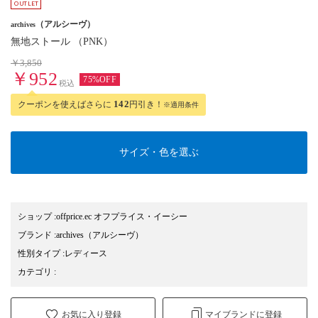
（アルシーヴ）
archives
無地ストール （PNK）
￥3,850
￥952
75%OFF
税込
クーポンを使えばさらに
142
円引き！
※適用条件
サイズ・色を選ぶ
ショップ
:
offprice.ec オフプライス・イーシー
ブランド
:
archives
（アルシーヴ）
性別タイプ
:
レディース
カテゴリ
:
お気に入り登録
マイブランドに登録