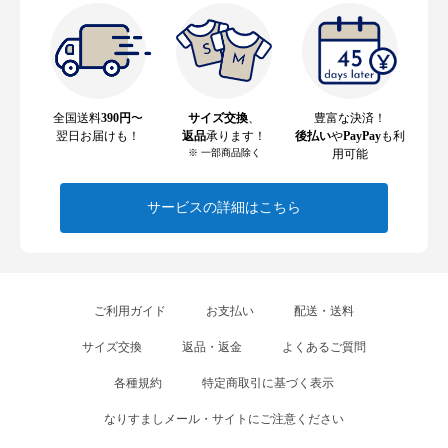
全国送料
390円
〜
サイズ交換
、
豊富な決済！
翌日お届けも！
返品
承ります！
後払い
や
PayPay
も利
※ 一部商品除く
用可能
サービスの詳細はこちら
ご利用ガイド
お支払い
配送・送料
サイズ交換
返品・返金
よくあるご質問
各種規約
特定商取引に基づく表示
なりすましメール・サイトにご注意ください