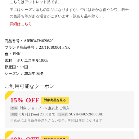
こちらはアウトレット品です。
主にはシーズン落ちの新品になりますが、中には細かな傷やシワ、若干
の色落ち等がある場合がございます（訳あり品を除く）。
詳細はこちら
商品番号
： AR5834EW020629
ブランド商品番号
： 237110103001 PNK
色
： PNK
素材
： ポリエステル100%
原産国
： 中国
シーズン
： 2023年 秋冬
ご利用可能なクーポン
15
%
OFF
対象商品を見る
対象
ショップ
5 点以上
条件
8月9日 (Sun) 23:58まで
SCYH-0602-2608050B
期間
コード
※返品により条件を満たさない場合、割引は無効になります