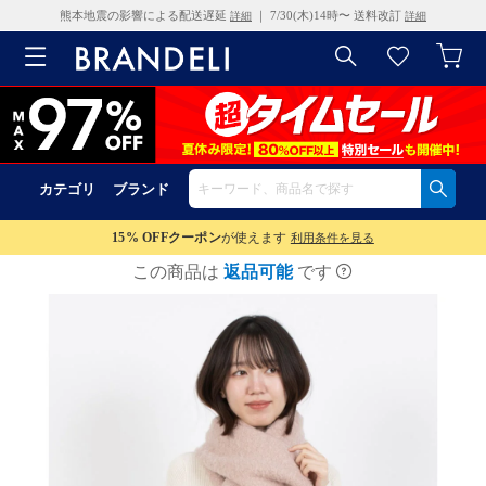
熊本地震の影響による配送遅延
｜ 7/30(木)14時〜 送料改訂
詳細
詳細
カテゴリ
ブランド
15% OFF
クーポン
が使えます
利用条件を見る
この商品は
返品可能
です