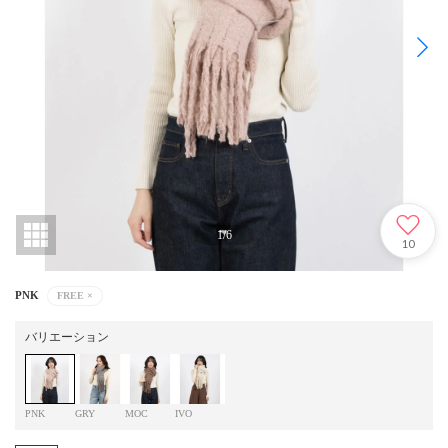
1
/
6
10
PNK
FREE
×
バリエーション
PNK
GRY
MOC
IVO