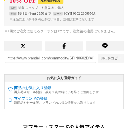
10
%
OFF
対象商品を見る
対象
ショップ
3 点以上
条件
8月9日 (Sun) 23:58まで
SCYH-0602-2608050A
期間
コード
※返品により条件を満たさない場合、割引は無効になります
※1回のご注文に使えるクーポンは1つです。注文後の適用はできません。
URLをコピー
お気に入り登録ガイド
商品
のお気に入り登録
再入荷やセール開始、残り１点の時にいち早くご連絡します
マイブランド
の登録
新商品やセール等、ブランドのお得な情報をお送りします
マフラー・スヌードの人気アイテム