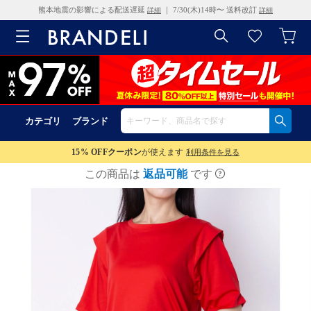
熊本地震の影響による配送遅延
｜ 7/30(木)14時〜 送料改訂
詳細
詳細
カテゴリ
ブランド
15% OFF
クーポン
が使えます
利用条件を見る
この商品は
返品可能
です