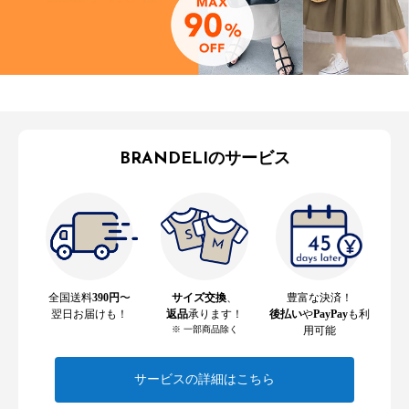
BRANDELIのサービス
全国送料
390円
〜
サイズ交換
、
豊富な決済！
翌日お届けも！
返品
承ります！
後払い
や
PayPay
も利
※ 一部商品除く
用可能
サービスの詳細はこちら