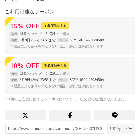
ご利用可能なクーポン
15
%
OFF
対象商品を見る
対象
ショップ
5 点以上
条件
8月9日 (Sun) 23:58まで
SCYH-0602-2608050B
期間
コード
※返品により条件を満たさない場合、割引は無効になります
10
%
OFF
対象商品を見る
対象
ショップ
3 点以上
条件
8月9日 (Sun) 23:58まで
SCYH-0602-2608050A
期間
コード
※返品により条件を満たさない場合、割引は無効になります
※1回のご注文に使えるクーポンは1つです。注文後の適用はできません。
URLをコピー