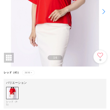
1
/
4
0
レッド（45）
38/M
×
バリエーション
レッド（4
5）