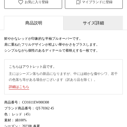
お気に入り登録
マイブランドに登録
商品説明
サイズ詳細
鮮やかなレッドが印象的な半袖プルオーバーです。
肩に重ねたフリルデザインが程よい華やかさをプラスします。
シンプルながら個性のあるディテールで着映えする一枚です。
こちらはアウトレット品です。
主にはシーズン落ちの新品になりますが、中には細かな傷やシワ、若干
の色落ち等がある場合がございます（訳あり品を除く）。
詳細はこちら
商品番号
： CO1611EW000308
ブランド商品番号
： QT-70362 45
色
： レッド（45）
素材
： 綿100%
シーズン
： 2023年 春夏