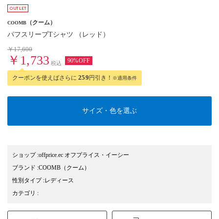
（クーム）
COOMB
パフスリーブTシャツ （レッド）
￥17,600
￥1,733
90%OFF
税込
クーポンを使えばさらに
259
円引き！
※適用条件
サイズ・色を選ぶ
ショップ
:
offprice.ec オフプライス・イーシー
ブランド
:
COOMB
（クーム）
性別タイプ
:
レディース
カテゴリ
: