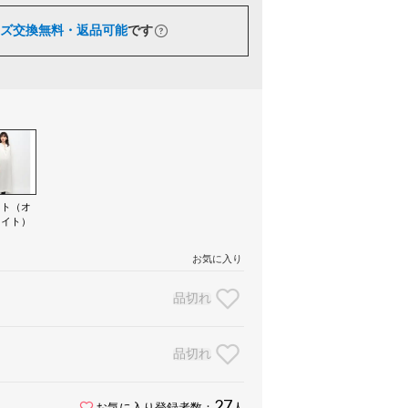
ズ交換無料・返品可能
です
イト（オ
ワイト）
お気に入り
品切れ
品切れ
27
お気に入り登録者数：
人