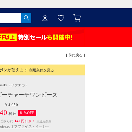
[ 前に戻る ]
ポン
が使えます
利用条件を見る
anaka
（ファナカ）
ビーチャーチワンピース
￥4,950
40
81%OFF
税込
141
えばさらに
円引き！
※適用条件
fprice.ec オフプライス・イーシー