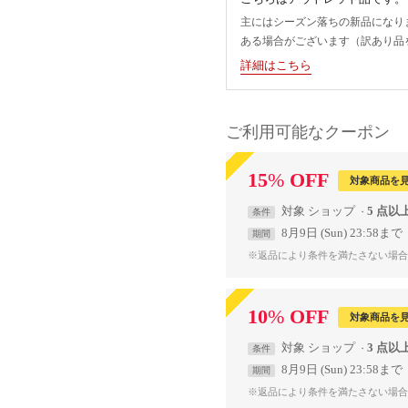
主にはシーズン落ちの新品になり
ある場合がございます（訳あり品
詳細はこちら
ご利用可能なクーポン
15
%
OFF
対象商品を
対象
ショップ
5 点以
条件
8月9日 (Sun) 23:58まで
期間
※返品により条件を満たさない場合
10
%
OFF
対象商品を
対象
ショップ
3 点以
条件
8月9日 (Sun) 23:58まで
期間
※返品により条件を満たさない場合