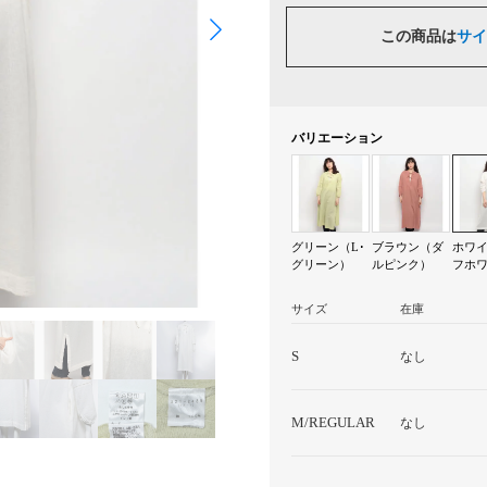
この商品は
サイ
バリエーション
グリーン（L･
ブラウン（ダ
ホワ
グリーン）
ルピンク）
フホ
サイズ
在庫
S
なし
M/REGULAR
なし