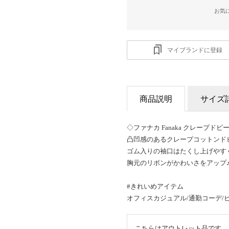
お気
マイブランドに登録
商品説明
サイズ
◇ファナカ Fanaka クレープド
凸凹感のあるクレープコットンド
ゴム入りの袖口はたくし上げやす
胸元のリボンがかわいさをアップ
#きれいめアイテム
オフィスカジュアル/通勤コーデ/
こちらはアウトレット品です。