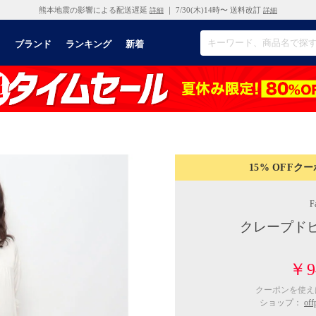
熊本地震の影響による配送遅延
｜ 7/30(木)14時〜 送料改訂
詳細
詳細
リ
ブランド
ランキング
新着
15% OFF
クー
F
クレープド
￥9
クーポンを使
ショップ：
of