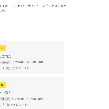
ますが、中には細かな傷やシワ、若干の色落ち等が
を除く）。
見る
上
SCYH-0602-2608050B
コード
、割引は無効になります
見る
上
SCYH-0602-2608050A
コード
、割引は無効になります