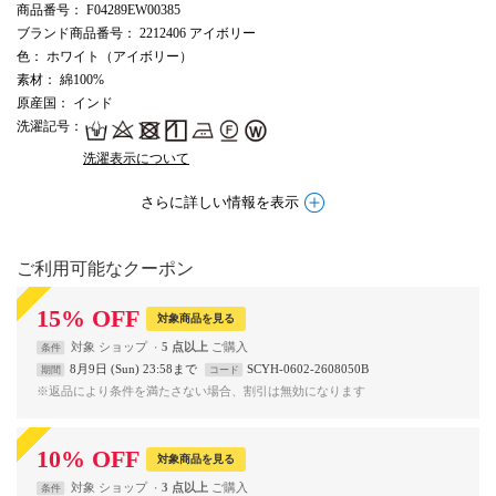
商品番号
： F04289EW00385
ブランド商品番号
： 2212406 アイボリー
色
： ホワイト（アイボリー）
素材
： 綿100%
原産国
： インド
洗濯記号
：
洗濯表示について
さらに詳しい情報を表示
ご利用可能なクーポン
15
%
OFF
対象商品を見る
対象
ショップ
5 点以上
条件
8月9日 (Sun) 23:58まで
SCYH-0602-2608050B
期間
コード
※返品により条件を満たさない場合、割引は無効になります
10
%
OFF
対象商品を見る
対象
ショップ
3 点以上
条件