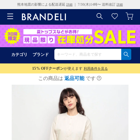
熊本地震の影響による配送遅延
｜ 7/30(木)14時〜 送料改訂
詳細
詳細
カテゴリ
ブランド
15% OFF
クーポン
が使えます
利用条件を見る
この商品は
返品可能
です