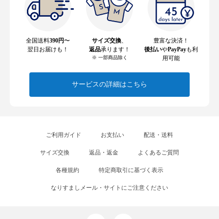
全国送料
390円
〜
サイズ交換
、
豊富な決済！
翌日お届けも！
返品
承ります！
後払い
や
PayPay
も利
※ 一部商品除く
用可能
サービスの詳細はこちら
ご利用ガイド
お支払い
配送・送料
サイズ交換
返品・返金
よくあるご質問
各種規約
特定商取引に基づく表示
なりすましメール・サイトにご注意ください