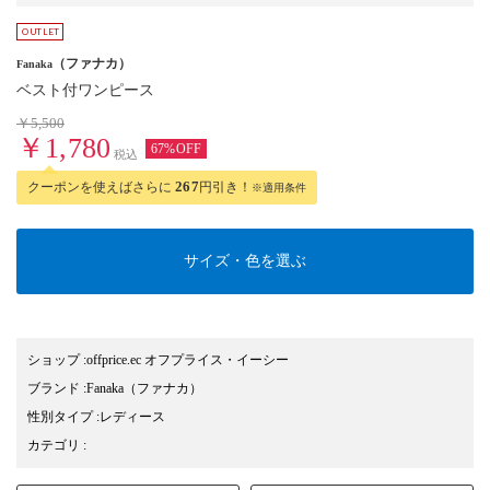
（ファナカ）
Fanaka
ベスト付ワンピース
￥5,500
￥1,780
67%OFF
税込
クーポンを使えばさらに
267
円引き！
※適用条件
サイズ・色を選ぶ
ショップ
:
offprice.ec オフプライス・イーシー
ブランド
:
Fanaka
（ファナカ）
性別タイプ
:
レディース
カテゴリ
: