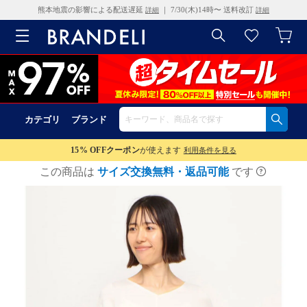
熊本地震の影響による配送遅延
｜ 7/30(木)14時〜 送料改訂
詳細
詳細
カテゴリ
ブランド
15% OFF
クーポン
が使えます
利用条件を見る
この商品は
サイズ交換無料・返品可能
です