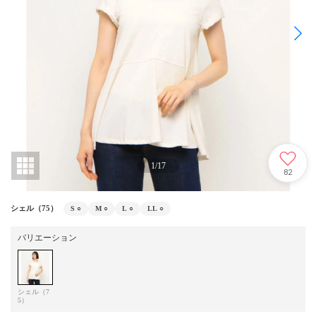
1
/
17
82
シェル（75）
S
○
M
○
L
○
LL
○
バリエーション
シェル（7
5）