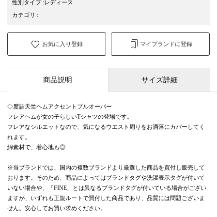
性別タイプ
:
レディース
カテゴリ
:
お気に入り登録
マイブランドに登録
商品説明
サイズ詳細
◇度詰天竺ヘムアクセントプルオーバー
フレアヘムが女の子らしいTシャツの登場です。
フレアなシルエットなので、気になるウエスト周りをお洒落にカバーしてく
れます。
綿素材で、着心地も◎
※当ブランドでは、国内の複数ブランドより厳選した商品を買付し販売して
おります。そのため、商品によってはブランドタグや洗濯表示タグが付いて
いない場合や、「FINE」とは異なるブランドタグが付いている場合がござい
ますが、いずれも正規ルートで買付した商品であり、品質には問題ございま
せん。安心してお買い求めください。