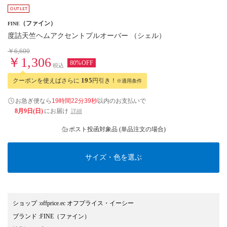
（ファイン）
FINE
度詰天竺ヘムアクセントプルオーバー （シェル）
￥6,600
￥1,306
80%OFF
税込
クーポンを使えばさらに
195
円引き！
※適用条件
お急ぎ便なら
19時間22分38秒
以内
のお支払いで
8月9日(日)
にお届け
詳細
ポスト投函対象品 (単品注文の場合)
サイズ・色を選ぶ
ショップ
:
offprice.ec オフプライス・イーシー
ブランド
:
FINE
（ファイン）