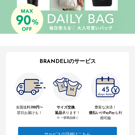
BRANDELIのサービス
全国送料
390円
〜
サイズ交換
、
豊富な決済！
翌日お届けも！
返品
承ります！
後払い
や
PayPay
も利
※ 一部商品除く
用可能
サービスの詳細はこちら