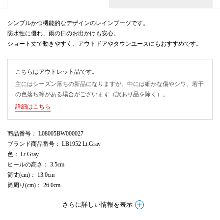
シンプルかつ機能的なデザインのレインブーツです。
防水性に優れ、雨の日のお出かけも安心。
ショート丈で動きやすく、アウトドアやタウンユースにもおすすめです。
こちらはアウトレット品です。
主にはシーズン落ちの新品になりますが、中には細かな傷やシワ、若干
の色落ち等がある場合がございます（訳あり品を除く）。
詳細はこちら
商品番号
： L08005BW000027
ブランド商品番号
： LB1952 Lt.Gray
色
： Lt.Gray
ヒールの高さ
： 3.5cm
筒丈(cm)
： 13.0cm
筒周り(cm)
： 26.0cm
さらに詳しい情報を表示