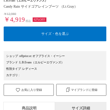
（エルビーエヴァンズ）
L.B.Evans
Candy Rain サイドゴアレインブーツ （Lt.Gray）
￥12,980
￥4,919
62%OFF
税込
サイズ・色を選ぶ
ショップ
:
offprice.ec オフプライス・イーシー
ブランド
:
L.B.Evans
（エルビーエヴァンズ）
性別タイプ
:
レディース
カテゴリ
:
お気に入り登録
マイブランドに登録
商品説明
サイズ詳細