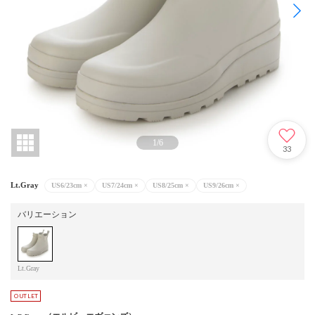
1
/
6
33
Lt.Gray
US6/23cm
×
US7/24cm
×
US8/25cm
×
US9/26cm
×
バリエーション
Lt.Gray