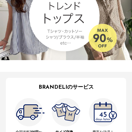
BRANDELIのサービス
全国送料
390円
〜
サイズ交換
、
豊富な決済！