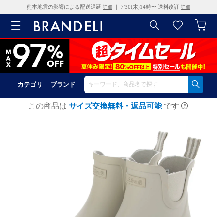
熊本地震の影響による配送遅延
｜ 7/30(木)14時〜 送料改訂
詳細
詳細
カテゴリ
ブランド
この商品は
サイズ交換無料・返品可能
です