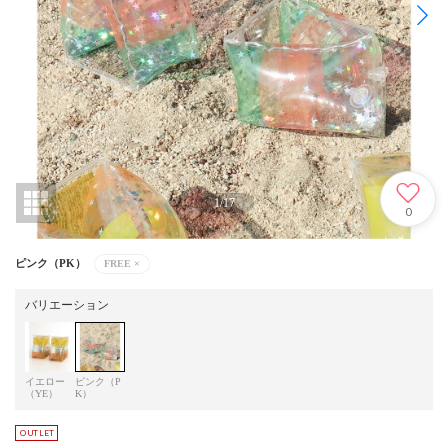
1
/
17
0
ピンク（PK）
FREE
×
バリエーション
イエロー
ピンク（P
（YE）
K）