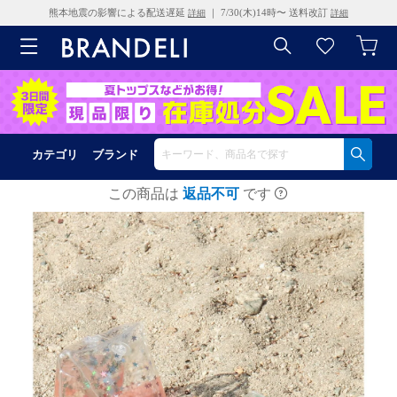
熊本地震の影響による配送遅延
｜ 7/30(木)14時〜 送料改訂
詳細
詳細
カテゴリ
ブランド
この商品は
返品不可
です