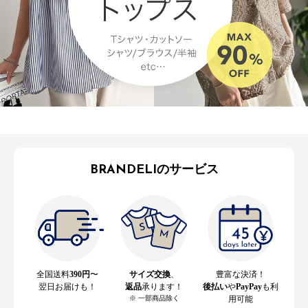
BRANDELIのサービス
全国送料
390円
〜
サイズ交換
、
豊富な決済！
翌日お届けも！
返品
承ります！
後払い
や
PayPay
も利
※ 一部商品除く
用可能