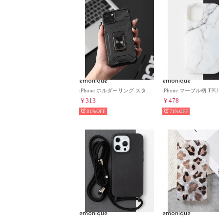
emonique
emonique
iPhone ホルダーリング スタンド付き プロテクト 衝撃分散 スマホケース 【12/12pro/13/13mini/13pro/SE対応】 （ブラック）
￥313
￥478
81%
71%
emonique
emonique