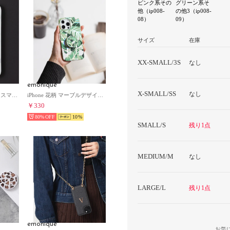
ピンク系その
グリーン系そ
他（ip008-
の他3（ip008-
08）
09）
サイズ
在庫
XX-SMALL/3S
なし
emonique
X-SMALL/SS
なし
iPhone マーブル柄 TPU スマホケース 【12/12pro/13/13pro/13mini/SE対応】 （ホワイト）
iPhone 花柄 マーブルデザイン ホルダー付き TPU スマホケース 【12/12pro/13/13pro/SE/SE第二世代対応】 （グリーン系その他）
￥330
80%
10
SMALL/S
残り1点
MEDIUM/M
なし
LARGE/L
残り1点
emonique
お気