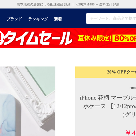
熊本地震の影響による配送遅延
｜ 7/30(木)14時〜 送料改訂
詳細
詳細
リ
ブランド
ランキング
新着
20% OFF
クー
emo
iPhone 花柄 マー
ホケース 【12/12pro
（グリ
￥4