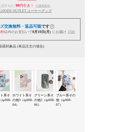
99
えばさらに
円引き！
※適用条件
 GOODS OUTLET ユーケーグッズ
ズ交換無料・返品可能
です
2秒
以内
のお支払いで
8月10日(月)
にお届け
詳細
函対象品 (単品注文の場合)
イト系そ
ホワイト系そ
グリーン系そ
ブルー系その
ip008-
の他3（ip008-
の他2（ip008-
他（ip008-
04）
06）
07）