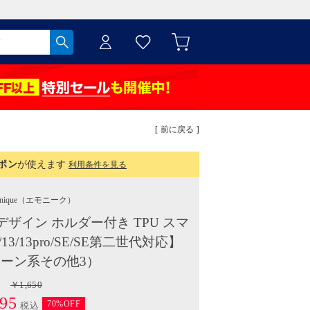
[ 前に戻る ]
ポン
が使えます
利用条件を見る
nique
（エモニーク）
ブルデザイン ホルダー付き TPU スマ
/13/13pro/SE/SE第二世代対応】
ーン系その他3）
￥1,650
95
70%OFF
税込