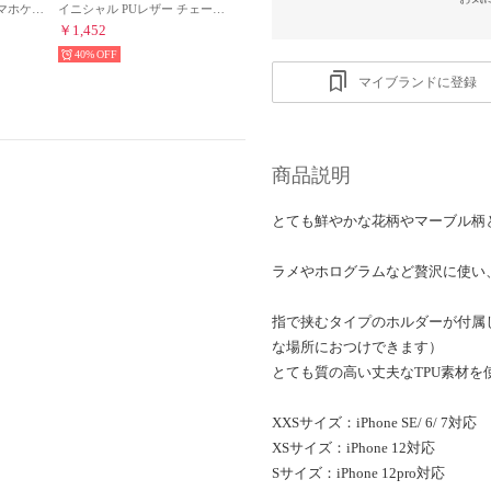
レオパード柄 iphoneスマホケース ヒョウ柄 （ホワイト）
イニシャル PUレザー チェーンストラップ付 iPhoneスマホケース （ブラック）
￥1,452
40%
マイブランドに登録
商品説明
とても鮮やかな花柄やマーブル柄
ラメやホログラムなど贅沢に使い
指で挟むタイプのホルダーが付属
な場所におつけできます）
とても質の高い丈夫なTPU素材を
XXSサイズ：iPhone SE/ 6/ 7対応
XSサイズ：iPhone 12対応
Sサイズ：iPhone 12pro対応