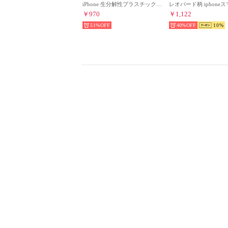
iPhone 生分解性プラスチック ストラップ付き スマホケース （ブラック）
￥970
￥1,122
51%
40%
10