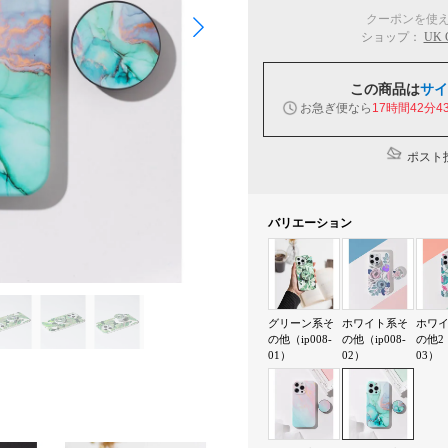
クーポンを使
ショップ：
UK
この商品は
サイ
お急ぎ便なら
17時間42分4
ポスト投
バリエーション
グリーン系そ
ホワイト系そ
ホワ
の他（ip008-
の他（ip008-
の他2（
01）
02）
03）