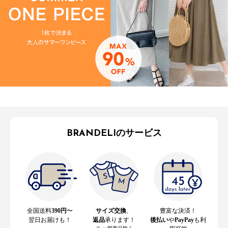
BRANDELIのサービス
全国送料
390円
〜
サイズ交換
、
豊富な決済！
翌日お届けも！
返品
承ります！
後払い
や
PayPay
も利