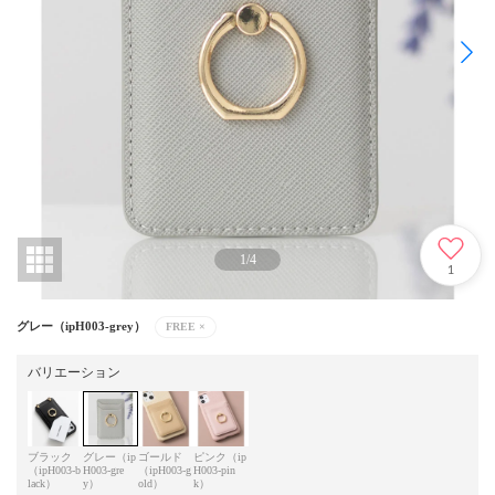
1
/
4
1
グレー（ipH003-grey）
FREE
×
バリエーション
ブラック
グレー（ip
ゴールド
ピンク（ip
（ipH003-b
H003-gre
（ipH003-g
H003-pin
lack）
y）
old）
k）