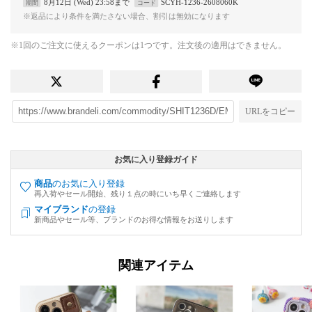
8月12日 (Wed) 23:58まで
SCYH-1236-2608060K
期間
コード
※返品により条件を満たさない場合、割引は無効になります
※1回のご注文に使えるクーポンは1つです。注文後の適用はできません。
URLをコピー
お気に入り登録ガイド
商品
のお気に入り登録
再入荷やセール開始、残り１点の時にいち早くご連絡します
マイブランド
の登録
新商品やセール等、ブランドのお得な情報をお送りします
関連アイテム