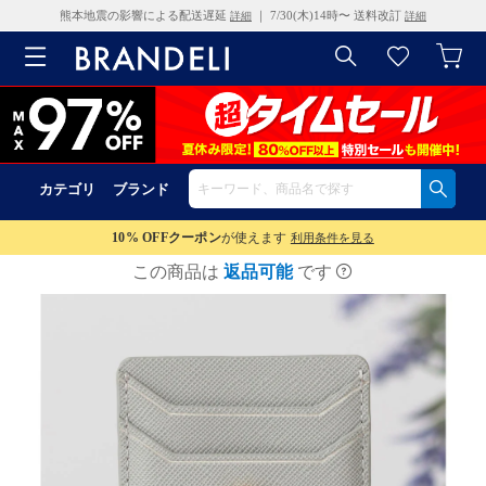
熊本地震の影響による配送遅延
｜ 7/30(木)14時〜 送料改訂
詳細
詳細
カテゴリ
ブランド
10% OFF
クーポン
が使えます
利用条件を見る
この商品は
返品可能
です