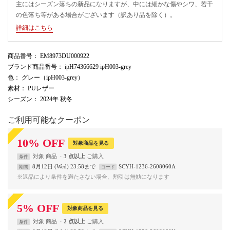
主にはシーズン落ちの新品になりますが、中には細かな傷やシワ、若干
の色落ち等がある場合がございます（訳あり品を除く）。
詳細はこちら
商品番号
： EM8973DU000922
ブランド商品番号
： ipH74366629 ipH003-grey
色
： グレー（ipH003-grey）
素材
： PUレザー
シーズン
： 2024年 秋冬
ご利用可能なクーポン
10
%
OFF
対象商品を見る
対象
商品
3 点以上
条件
8月12日 (Wed) 23:58まで
SCYH-1236-2608060A
期間
コード
※返品により条件を満たさない場合、割引は無効になります
5
%
OFF
対象商品を見る
対象
商品
2 点以上
条件