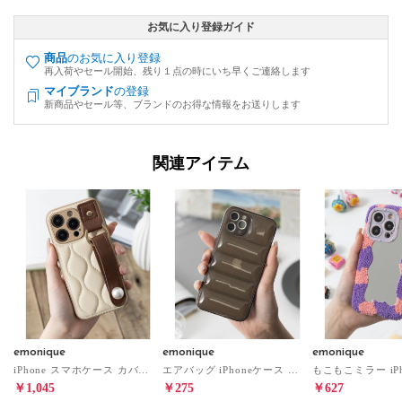
お気に入り登録ガイド
商品
のお気に入り登録
再入荷やセール開始、残り１点の時にいち早くご連絡します
マイブランド
の登録
新商品やセール等、ブランドのお得な情報をお送りします
関連アイテム
emonique
emonique
emonique
iPhone スマホケース カバー PUレザー オニオンキルティング パール付きハンドル （ベージュ）
エアバッグ iPhoneケース カバー ソフトシリコン ジャケット 耐衝撃ケース （クリアブラック）
￥1,045
￥275
￥627