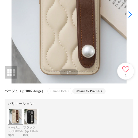
1
/
4
1
ベージュ（ipH007-beige）
iPhone 15/L
×
iPhone 15 Pro/LL
○
バリエーション
ベージュ
ブラック
（ipH007-b
（ipH007-b
eige）
lack）