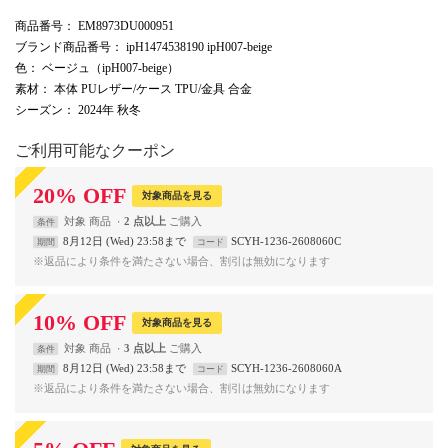
商品番号
： EM8973DU000951
ブランド商品番号
： ipH1474538190 ipH007-beige
色
： ベージュ（ipH007-beige）
素材
： 本体 PUレザー/ケース TPU/金具 合金
シーズン
： 2024年 秋冬
ご利用可能なクーポン
20
%
OFF
対象商品を見る
対象
商品
2 点以上
条件
8月12日 (Wed) 23:58まで
SCYH-1236-2608060C
期間
コード
※返品により条件を満たさない場合、割引は無効になります
10
%
OFF
対象商品を見る
対象
商品
3 点以上
条件
8月12日 (Wed) 23:58まで
SCYH-1236-2608060A
期間
コード
※返品により条件を満たさない場合、割引は無効になります