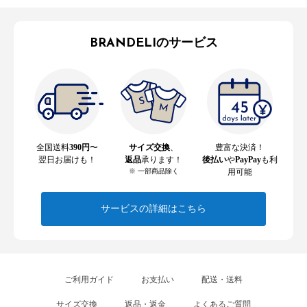
BRANDELIのサービス
全国送料
390円
〜
サイズ交換
、
豊富な決済！
翌日お届けも！
返品
承ります！
後払い
や
PayPay
も利
※ 一部商品除く
用可能
サービスの詳細はこちら
ご利用ガイド
お支払い
配送・送料
サイズ交換
返品・返金
よくあるご質問