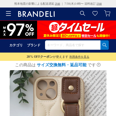
熊本地震の影響による配送遅延
｜ 7/30(木)14時〜 送料改訂
詳細
詳細
カテゴリ
ブランド
20% OFF
クーポン
が使えます
利用条件を見る
この商品は
サイズ交換無料・返品可能
です