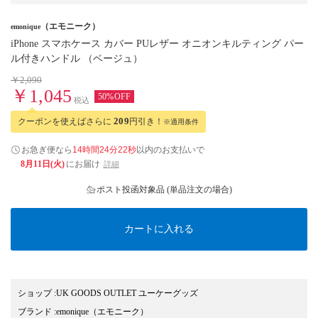
（エモニーク）
emonique
iPhone スマホケース カバー PUレザー オニオンキルティング パー
ル付きハンドル （ベージュ）
￥2,090
￥1,045
50%OFF
税込
クーポンを使えばさらに
209
円引き！
※適用条件
お急ぎ便なら
14時間24分21秒
以内
のお支払いで
8月11日(火)
にお届け
詳細
ポスト投函対象品 (単品注文の場合)
カートに入れる
ショップ
:
UK GOODS OUTLET ユーケーグッズ
ブランド
:
emonique
（エモニーク）