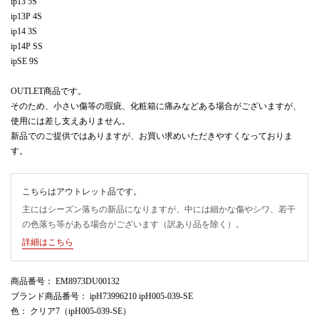
ip13 5S
ip13P 4S
ip14 3S
ip14P SS
ipSE 9S
OUTLET商品です。
そのため、小さい傷等の瑕疵、化粧箱に痛みなどある場合がございますが、
使用には差し支えありません。
新品でのご提供ではありますが、お買い求めいただきやすくなっておりま
す。
こちらはアウトレット品です。
主にはシーズン落ちの新品になりますが、中には細かな傷やシワ、若干
の色落ち等がある場合がございます（訳あり品を除く）。
詳細はこちら
商品番号
： EM8973DU00132
ブランド商品番号
： ipH73996210 ipH005-039-SE
色
： クリア7（ipH005-039-SE）