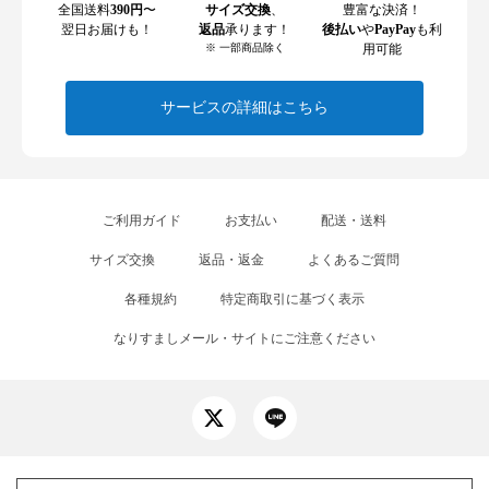
全国送料
390円
〜
サイズ交換
、
豊富な決済！
翌日お届けも！
返品
承ります！
後払い
や
PayPay
も利
※ 一部商品除く
用可能
サービスの詳細はこちら
ご利用ガイド
お支払い
配送・送料
サイズ交換
返品・返金
よくあるご質問
各種規約
特定商取引に基づく表示
なりすましメール・サイトにご注意ください