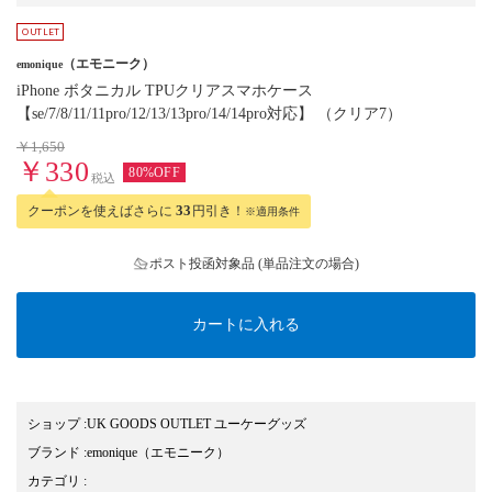
（エモニーク）
emonique
iPhone ボタニカル TPUクリアスマホケース
【se/7/8/11/11pro/12/13/13pro/14/14pro対応】 （クリア7）
￥1,650
￥330
80%OFF
税込
クーポンを使えばさらに
33
円引き！
※適用条件
ポスト投函対象品 (単品注文の場合)
カートに入れる
ショップ
:
UK GOODS OUTLET ユーケーグッズ
ブランド
:
emonique
（エモニーク）
カテゴリ
: