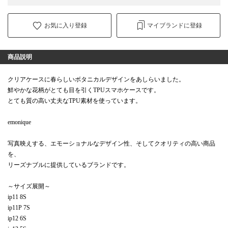
お気に入り登録
マイブランドに登録
商品説明
クリアケースに春らしいボタニカルデザインをあしらいました。
鮮やかな花柄がとても目を引くTPUスマホケースです。
とても質の高い丈夫なTPU素材を使っています。
emonique
写真映えする、エモーショナルなデザイン性、そしてクオリティの高い商品
を、
リーズナブルに提供しているブランドです。
～サイズ展開～
ip11 8S
ip11P 7S
ip12 6S