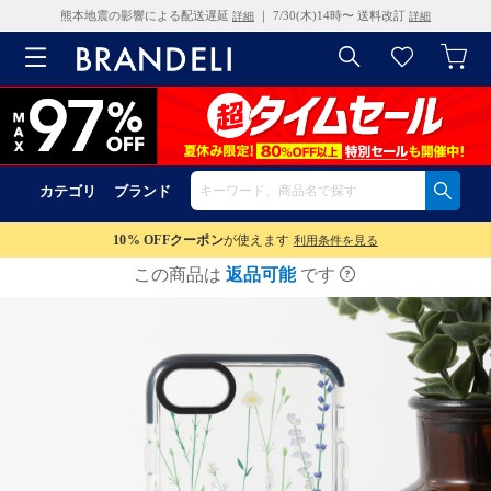
熊本地震の影響による配送遅延
｜ 7/30(木)14時〜 送料改訂
詳細
詳細
カテゴリ
ブランド
10% OFF
クーポン
が使えます
利用条件を見る
この商品は
返品可能
です