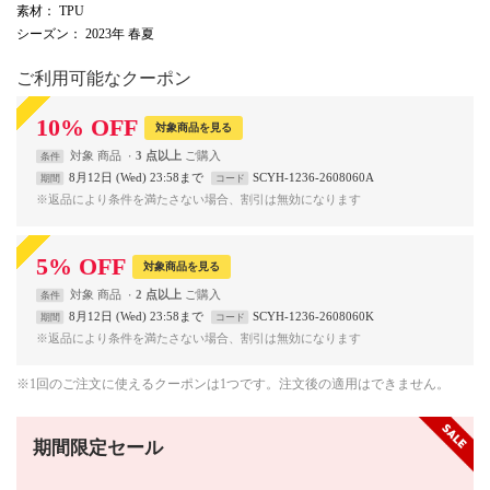
素材
： TPU
シーズン
： 2023年 春夏
ご利用可能なクーポン
10
%
OFF
対象商品を見る
対象
商品
3 点以上
条件
8月12日 (Wed) 23:58まで
SCYH-1236-2608060A
期間
コード
※返品により条件を満たさない場合、割引は無効になります
5
%
OFF
対象商品を見る
対象
商品
2 点以上
条件
8月12日 (Wed) 23:58まで
SCYH-1236-2608060K
期間
コード
※返品により条件を満たさない場合、割引は無効になります
※1回のご注文に使えるクーポンは1つです。注文後の適用はできません。
期間限定セール