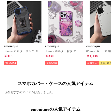
emonique
emonique
emonique
iPhone ホルダーリング スタンド付き プロテクト 衝撃分散 スマホケース 【12/12pro/13/13mini/13pro/SE対応】 （ブルー）
iPhone ホルダー付き マーブル柄 TPU スマホケース 【12/12pro/13/13pro/SE/SE第二世代対応】 （パープル）
￥313
￥330
￥1,138
81%
80%
31%
10
スマホカバー・ケースの人気アイテム
現在おすすめアイテムはありません。
emoniqueの人気アイテム