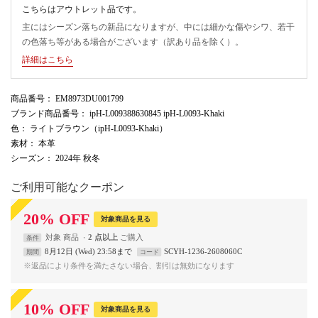
こちらはアウトレット品です。
主にはシーズン落ちの新品になりますが、中には細かな傷やシワ、若干
の色落ち等がある場合がございます（訳あり品を除く）。
詳細はこちら
商品番号
： EM8973DU001799
ブランド商品番号
： ipH-L009388630845 ipH-L0093-Khaki
色
： ライトブラウン（ipH-L0093-Khaki）
素材
： 本革
シーズン
： 2024年 秋冬
ご利用可能なクーポン
20
%
OFF
対象商品を見る
対象
商品
2 点以上
条件
8月12日 (Wed) 23:58まで
SCYH-1236-2608060C
期間
コード
※返品により条件を満たさない場合、割引は無効になります
10
%
OFF
対象商品を見る