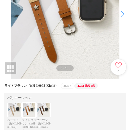
1
/
3
3
ライトブラウン（ipH-L0093-Khaki）
38/S
×
42/M
残り1点
バリエーション
ベージュ
ライトブラ
ブラウン
（ipH-L009
ウン（ipH-
（ipH-L009
3-Pink）
L0093-Khak
3-Brown）