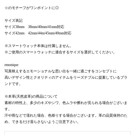
☆のモチーフがワンポイントに◎
サイズ表記
サイズ38mm 38mm/40mm/41mm対応
サイズ42mm 42mm/44m/45mm/49mm対応
※スマートウォッチ本体は付属しません。
※ご使用のスマートウォッチに適合するサイズを選択してください。
emonique
写真映えするエモーショナルな思い出を一緒に過ごすをコンセプトに
高いデザイン性とクオリティのアイテムをリーズナブルに提案しているブラ
ンドです。
※本革(天然皮革)の商品について
素材の特性上、多少のキズやシワ、色ムラや擦れが見られる場合がございま
す。
汗や雨などで濡れた場合、色移りする場合がございます。革の品質保持のた
め、できるだけ濡らさないようご注意下さい。