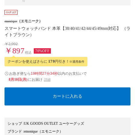
i）
（エモニーク）
emonique
スマートウォッチバンド 本革【38/40/41/42/44/45/49mm対応】 （ラ
イトブラウン）
￥2,992
￥897
70%OFF
税込
クーポンを使えばさらに
179
円引き！
※適用条件
お急ぎ便なら
19時間27分34秒
以内
のお支払いで
8月10日(月)
にお届け
詳細
カートに入れる
ショップ
:
UK GOODS OUTLET ユーケーグッズ
ブランド
:
emonique
（エモニーク）