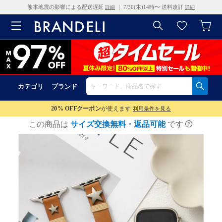
熊本地震の影響による配送遅延
｜ 7/30(木)14時〜 送料改訂
詳細
詳細
カテゴリ
ブランド
20% OFF
クーポン
が使えます
利用条件を見る
この商品は
サイズ交換無料・返品可能
です