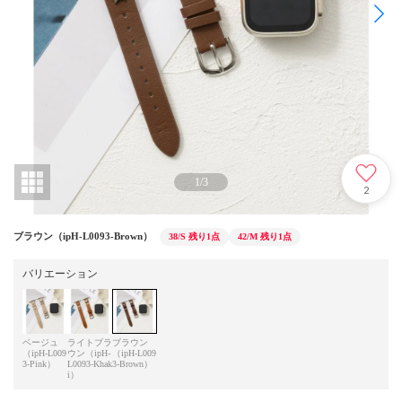
1
/
3
2
ブラウン（ipH-L0093-Brown）
38/S
残り1点
42/M
残り1点
バリエーション
ベージュ
ライトブラ
ブラウン
（ipH-L009
ウン（ipH-
（ipH-L009
3-Pink）
L0093-Khak
3-Brown）
i）