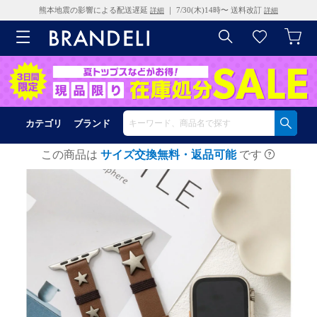
熊本地震の影響による配送遅延
｜ 7/30(木)14時〜 送料改訂
詳細
詳細
カテゴリ
ブランド
この商品は
サイズ交換無料・返品可能
です