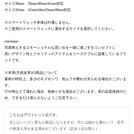
サイズ38mm 38mm/40mm/41mm対応
サイズ42mm 42mm/44m/45mm/49mm対応
※スマートウォッチ本体は付属しません。
※ご使用のスマートウォッチに適合するサイズを選択してください。
emonique
写真映えするエモーショナルな思い出を一緒に過ごすをコンセプトに
高いデザイン性とクオリティのアイテムをリーズナブルに提案しているブラ
ンドです。
※本革(天然皮革)の商品について
素材の特性上、多少のキズやシワ、色ムラや擦れが見られる場合がございま
す。
汗や雨などで濡れた場合、色移りする場合がございます。革の品質保持のた
め、できるだけ濡らさないようご注意下さい。
こちらはアウトレット品です。
主にはシーズン落ちの新品になりますが、中には細かな傷やシワ、若干
の色落ち等がある場合がございます（訳あり品を除く）。