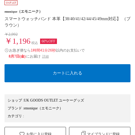
（エモニーク）
emonique
スマートウォッチバンド 本革【38/40/41/42/44/45/49mm対応】 （ブ
ラウン）
￥2,992
￥1,196
60%OFF
税込
お急ぎ便なら
1時間41分26秒
以内
のお支払いで
8月7日(金)
にお届け
詳細
カートに入れる
ショップ
:
UK GOODS OUTLET ユーケーグッズ
ブランド
:
emonique
（エモニーク）
カテゴリ
:
お気に入り登録
マイブランドに登録