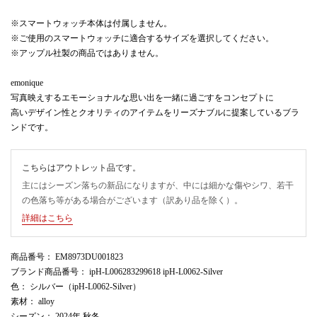
※スマートウォッチ本体は付属しません。
※ご使用のスマートウォッチに適合するサイズを選択してください。
※アップル社製の商品ではありません。
emonique
写真映えするエモーショナルな思い出を一緒に過ごすをコンセプトに
高いデザイン性とクオリティのアイテムをリーズナブルに提案しているブラ
ンドです。
こちらはアウトレット品です。
主にはシーズン落ちの新品になりますが、中には細かな傷やシワ、若干
の色落ち等がある場合がございます（訳あり品を除く）。
詳細はこちら
商品番号
： EM8973DU001823
ブランド商品番号
： ipH-L006283299618 ipH-L0062-Silver
色
： シルバー（ipH-L0062-Silver）
素材
： alloy
シーズン
： 2024年 秋冬