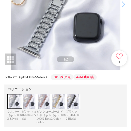
1
/
2
1
シルバー（ipH-L0062-Silver）
38/S
残り1点
42/M
残り1点
バリエーション
シルバー
ピンク（ip
ピンクゴー
ゴールド
ブラック
（ipH-L006
H-L0062-Pi
ルド（ipH-
（ipH-L006
（ipH-L006
2-Silver）
nk）
L0062-Rose
2-Gold）
2-Black）
Gold）