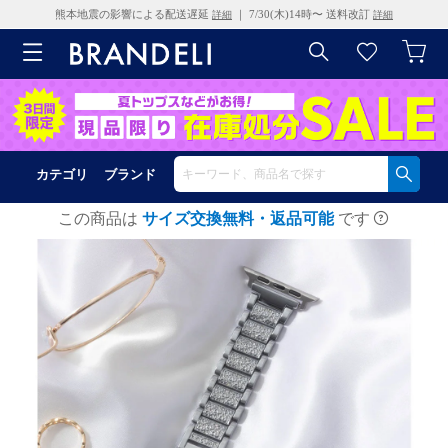
熊本地震の影響による配送遅延
｜ 7/30(木)14時〜 送料改訂
詳細
詳細
カテゴリ
ブランド
この商品は
サイズ交換無料・返品可能
です