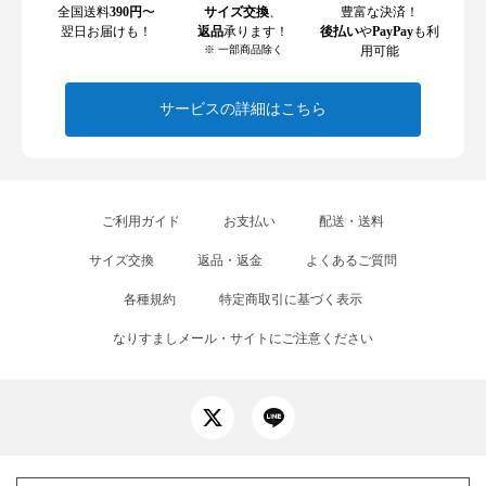
全国送料
390円
〜
サイズ交換
、
豊富な決済！
翌日お届けも！
返品
承ります！
後払い
や
PayPay
も利
※ 一部商品除く
用可能
サービスの詳細はこちら
ご利用ガイド
お支払い
配送・送料
サイズ交換
返品・返金
よくあるご質問
各種規約
特定商取引に基づく表示
なりすましメール・サイトにご注意ください