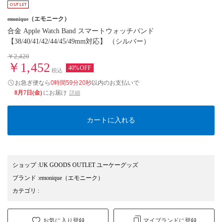
（エモニーク）
emonique
合金 Apple Watch Band スマートウォッチバンド
【38/40/41/42/44/45/49mm対応】 （シルバー）
￥2,420
￥1,452
40%OFF
税込
お急ぎ便なら
0時間59分19秒
以内
のお支払いで
8月7日(金)
にお届け
詳細
カートに入れる
ショップ
:
UK GOODS OUTLET ユーケーグッズ
ブランド
:
emonique
（エモニーク）
カテゴリ
:
お気に入り登録
マイブランドに登録