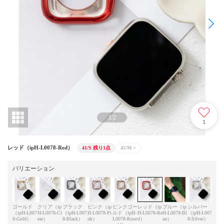
1
/
2
1
レッド（ipH-L0078-Red）
41/S
残り1点
45/M
×
バリエーション
ゴールド
クリア（ip
ブラック
ピンク（ip
ピンクゴー
レッド（ip
ブルー（ip
シルバー
グレ
（ipH-L007
H-L0078-Cl
（ipH-L007
H-L0078-Pi
ルド（ipH-
H-L0078-Re
H-L0078-Bl
（ipH-L007
H-L0
8-Gold）
ear）
8-Black）
nk）
L0078-Rose
d）
ue）
8-Silver）
ey）