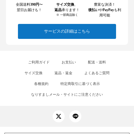
全国送料
390円
〜
サイズ交換
、
豊富な決済！
翌日お届けも！
返品
承ります！
後払い
や
PayPay
も利
※ 一部商品除く
用可能
サービスの詳細はこちら
ご利用ガイド
お支払い
配送・送料
サイズ交換
返品・返金
よくあるご質問
各種規約
特定商取引に基づく表示
なりすましメール・サイトにご注意ください