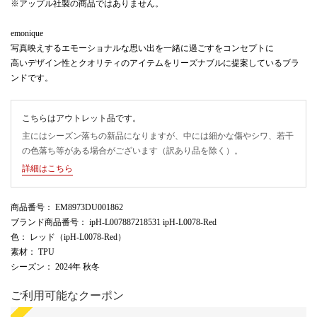
※アップル社製の商品ではありません。
emonique
写真映えするエモーショナルな思い出を一緒に過ごすをコンセプトに
高いデザイン性とクオリティのアイテムをリーズナブルに提案しているブラ
ンドです。
こちらはアウトレット品です。
主にはシーズン落ちの新品になりますが、中には細かな傷やシワ、若干
の色落ち等がある場合がございます（訳あり品を除く）。
詳細はこちら
商品番号
： EM8973DU001862
ブランド商品番号
： ipH-L007887218531 ipH-L0078-Red
色
： レッド（ipH-L0078-Red）
素材
： TPU
シーズン
： 2024年 秋冬
ご利用可能なクーポン