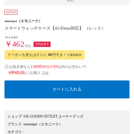
gold）
（エモニーク）
emonique
スマートウォッチケース【41/45mm対応】 （レッド）
￥1,540
￥462
70%OFF
税込
クーポンを使えばさらに
46
円引き！
※適用条件
お急ぎ便なら
13時間38分36秒
以内
のお支払いで
8月9日(日)
にお届け
詳細
カートに入れる
ショップ
:
UK GOODS OUTLET ユーケーグッズ
ブランド
:
emonique
（エモニーク）
カテゴリ
: