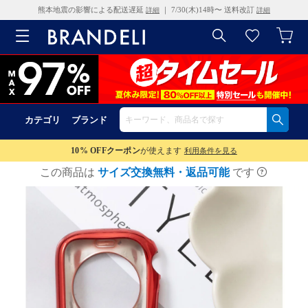
熊本地震の影響による配送遅延
｜ 7/30(木)14時〜 送料改訂
詳細
詳細
カテゴリ
ブランド
10% OFF
クーポン
が使えます
利用条件を見る
この商品は
サイズ交換無料・返品可能
です