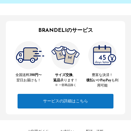
BRANDELIのサービス
全国送料
390円
〜
サイズ交換
、
豊富な決済！
翌日お届けも！
返品
承ります！
後払い
や
PayPay
も利
※ 一部商品除く
用可能
サービスの詳細はこちら