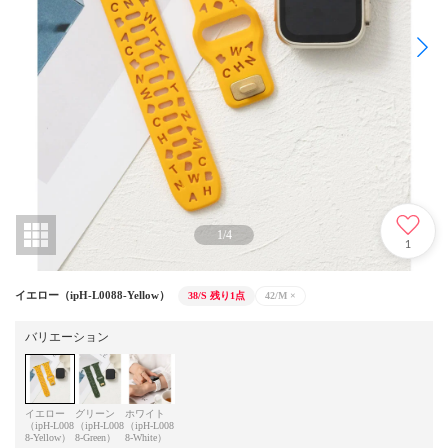
1
/
4
1
イエロー（ipH-L0088-Yellow）
38/S
残り1点
42/M
×
バリエーション
イエロー
グリーン
ホワイト
（ipH-L008
（ipH-L008
（ipH-L008
8-Yellow）
8-Green）
8-White）