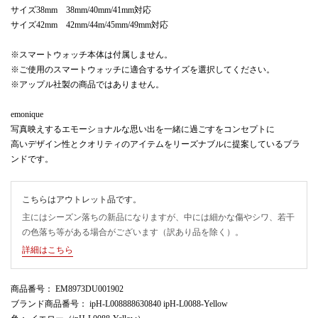
サイズ38mm 38mm/40mm/41mm対応
サイズ42mm 42mm/44m/45mm/49mm対応
※スマートウォッチ本体は付属しません。
※ご使用のスマートウォッチに適合するサイズを選択してください。
※アップル社製の商品ではありません。
emonique
写真映えするエモーショナルな思い出を一緒に過ごすをコンセプトに
高いデザイン性とクオリティのアイテムをリーズナブルに提案しているブラ
ンドです。
こちらはアウトレット品です。
主にはシーズン落ちの新品になりますが、中には細かな傷やシワ、若干
の色落ち等がある場合がございます（訳あり品を除く）。
詳細はこちら
商品番号
： EM8973DU001902
ブランド商品番号
： ipH-L008888630840 ipH-L0088-Yellow