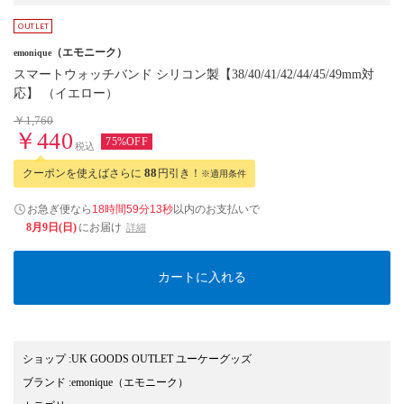
（エモニーク）
emonique
スマートウォッチバンド シリコン製【38/40/41/42/44/45/49mm対
応】 （イエロー）
￥1,760
￥440
75%OFF
税込
クーポンを使えばさらに
88
円引き！
※適用条件
お急ぎ便なら
18時間59分12秒
以内
のお支払いで
8月9日(日)
にお届け
詳細
カートに入れる
ショップ
:
UK GOODS OUTLET ユーケーグッズ
ブランド
:
emonique
（エモニーク）