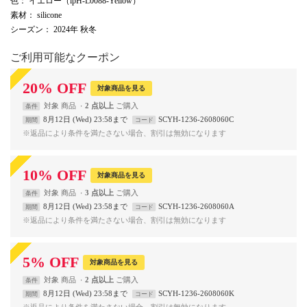
色
： イエロー（ipH-L0088-Yellow）
素材
： silicone
シーズン
： 2024年 秋冬
ご利用可能なクーポン
20
%
OFF
対象商品を見る
対象
商品
2 点以上
条件
8月12日 (Wed) 23:58まで
SCYH-1236-2608060C
期間
コード
※返品により条件を満たさない場合、割引は無効になります
10
%
OFF
対象商品を見る
対象
商品
3 点以上
条件
8月12日 (Wed) 23:58まで
SCYH-1236-2608060A
期間
コード
※返品により条件を満たさない場合、割引は無効になります
5
%
OFF
対象商品を見る
対象
商品
2 点以上
条件
8月12日 (Wed) 23:58まで
SCYH-1236-2608060K
期間
コード
※返品により条件を満たさない場合、割引は無効になります