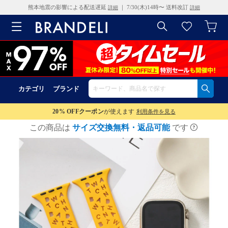
熊本地震の影響による配送遅延
｜ 7/30(木)14時〜 送料改訂
詳細
詳細
カテゴリ
ブランド
20% OFF
クーポン
が使えます
利用条件を見る
この商品は
サイズ交換無料・返品可能
です