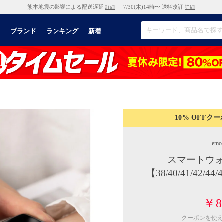
熊本地震の影響による配送遅延
｜ 7/30(木)14時〜 送料改訂
詳細
詳細
リ
ブランド
ランキング
新着
10% OFF
クー
emo
スマートウォ
【38/40/41/42
￥8
クーポンを使