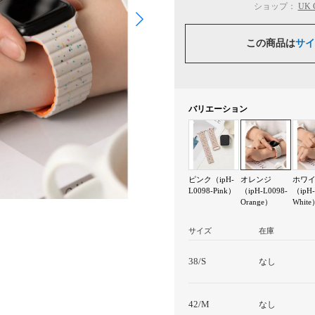
ショップ：
UK
この商品は
サイ
バリエーション
ピンク（ipH-
オレンジ
ホワ
L0098-Pink）
（ipH-L0098-
（ipH-
Orange）
White
サイズ
在庫
38/S
なし
42/M
なし