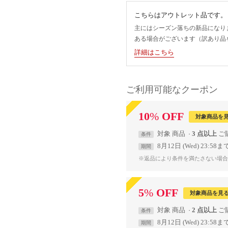
こちらはアウトレット品です。
主にはシーズン落ちの新品になり
ある場合がございます（訳あり品
詳細はこちら
ご利用可能なクーポン
10
%
OFF
対象商品を
対象
商品
3 点以上
条件
8月12日 (Wed) 23:58ま
期間
※返品により条件を満たさない場合
5
%
OFF
対象商品を見
対象
商品
2 点以上
条件
8月12日 (Wed) 23:58ま
期間