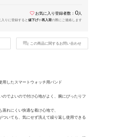
0
お気に入り登録者数：
人
に入りに登録すると
値下げ
や
再入荷
の際にご連絡します
この商品に関するお問い合わせ
使用したスマートウォッチ用バンド
いのでよいので付け心地がよく、腕にぴったりフ
も蒸れにくい快適な着け心地で、
がついても、気にせず洗えて繰り返し使用できる