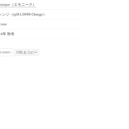
onique
（エモニーク）
ンジ（ipH-L0098-Orange）
icone
24年 秋冬
URLをコピー