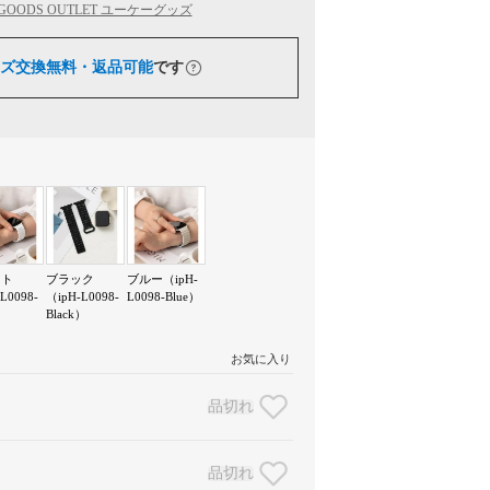
 GOODS OUTLET ユーケーグッズ
ズ交換無料・返品可能
です
イト
ブラック
ブルー（ipH-
L0098-
（ipH-L0098-
L0098-Blue）
）
Black）
お気に入り
品切れ
品切れ