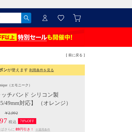
[ 前に戻る ]
ポン
が使えます
利用条件を見る
nique
（エモニーク）
ッチバンド シリコン製
/44/45/49mm対応】 （オレンジ）
￥2,992
97
70%OFF
税込
89
えばさらに
円引き！
※適用条件