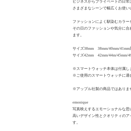
ビジネスからプライベートの日常
さまざまなシーンで幅広くお使い
ファッションによく馴染むカラー
その日のファッションや気分に合
ます。
サイズ38mm 38mm/40mm/41m
サイズ42mm 42mm/44m/45mm/
※スマートウォッチ本体は付属し
※ご使用のスマートウォッチに適
※アップル社製の商品ではありま
emonique
写真映えするエモーショナルな思
高いデザイン性とクオリティのア
す。