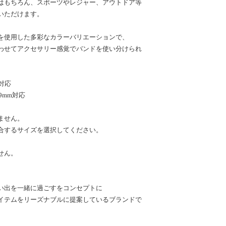
はもちろん、スポーツやレジャー、アウトドア等
いただけます。
を使用した多彩なカラーバリエーションで、
わせてアクセサリー感覚でバンドを使い分けられ
m対応
49mm対応
ません。
合するサイズを選択してください。
せん。
い出を一緒に過ごすをコンセプトに
イテムをリーズナブルに提案しているブランドで