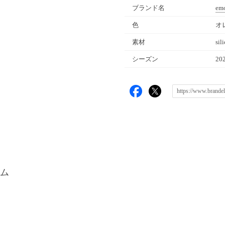
ブランド名
em
色
オレ
素材
sil
シーズン
20
ム