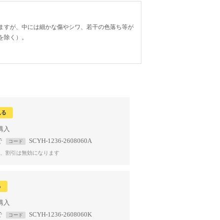
ますが、中には細かな傷やシワ、若干の色落ち等が
を除く）。
見る
で
SCYH-1236-2608060A
コード
、割引は無効になります
る
で
SCYH-1236-2608060K
コード