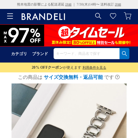
熊本地震の影響による配送遅延
｜ 7/30(木)14時〜 送料改訂
詳細
詳細
カテゴリ
ブランド
20% OFF
クーポン
が使えます
利用条件を見る
この商品は
サイズ交換無料・返品可能
です