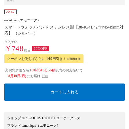
eGold）
（エモニーク）
emonique
スマートウォッチバンド ステンレス製【38/40/41/42/44/45/49mm対
応】 （シルバー）
￥2,992
￥748
75%OFF
税込
クーポンを使えばさらに
149
円引き！
※適用条件
お急ぎ便なら
13時間43分55秒
以内
のお支払いで
8月10日(月)
にお届け
詳細
カートに入れる
ショップ
:
UK GOODS OUTLET ユーケーグッズ
ブランド
:
emonique
（エモニーク）