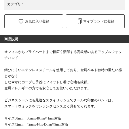
カテゴリ
:
お気に入り登録
マイブランドに登録
商品説明
オフィスからプライベートまで幅広く活躍する高級感のあるアップルウォッ
チバンド
錆びにくいステンレススチールを使用しており、金属ベルト独特の重たい感
じがなく、
しなやかにカーブし手首にフィットし着け心地も抜群。
金属アレルギーの方でも安心してお使いいただけます。
ビジネスシーンにも最適なスタイリッシュでクールな印象のバンドは、
スマートウォッチをワンランクセンスよく見せてくれます。
サイズ38mm 38mm/40mm/41mm対応
サイズ42mm 42mm/44m/45mm/49mm対応