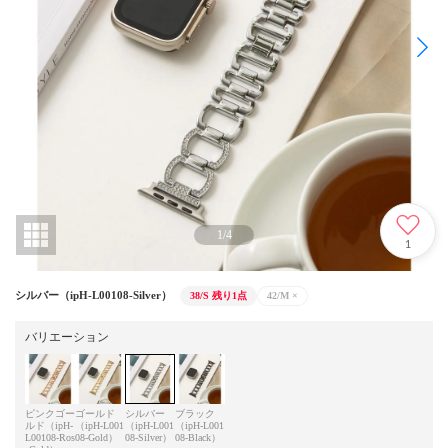
1
/
4
1
シルバー（ipH-L00108-Silver）
38/S
残り1点
42/M
×
バリエーション
ピンクゴー
ゴールド
シルバー
ブラック
ルド（ipH-
（ipH-L001
（ipH-L001
（ipH-L001
L00108-Ros
08-Gold）
08-Silver）
08-Black）