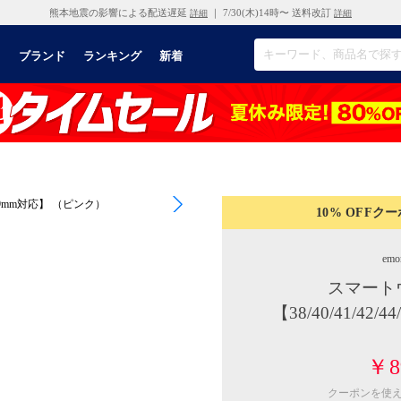
熊本地震の影響による配送遅延
｜ 7/30(木)14時〜 送料改訂
詳細
詳細
リ
ブランド
ランキング
新着
10% OFF
クー
emo
スマート
【38/40/41/42
￥8
クーポンを使