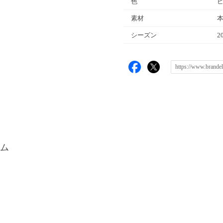
色
ピ
素材
シーズン
2
ム