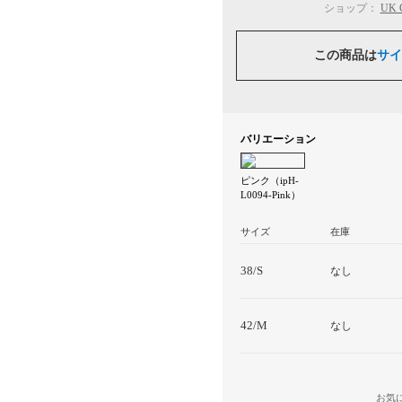
ショップ：
UK
この商品は
サイ
バリエーション
ピンク（ipH-
L0094-Pink）
サイズ
在庫
38/S
なし
42/M
なし
お気