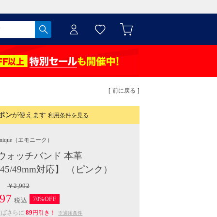
[ 前に戻る ]
ポン
が使えます
利用条件を見る
nique
（エモニーク）
ウォッチバンド 本革
/44/45/49mm対応】 （ピンク）
￥2,992
97
70%OFF
税込
89
えばさらに
円引き！
※適用条件