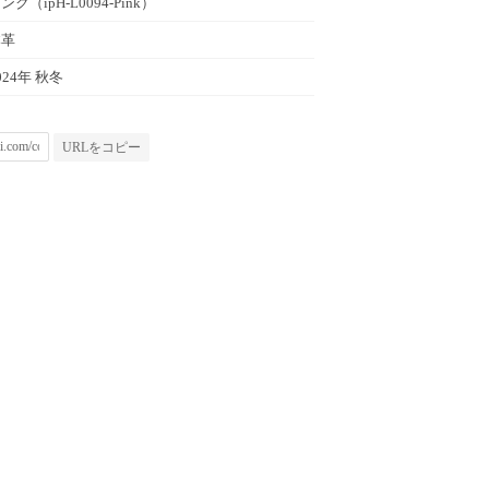
ンク（ipH-L0094-Pink）
本革
024年 秋冬
URLをコピー