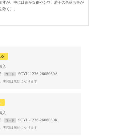
ますが、中には細かな傷やシワ、若干の色落ち等が
を除く）。
見る
で
SCYH-1236-2608060A
コード
、割引は無効になります
る
で
SCYH-1236-2608060K
コード
、割引は無効になります