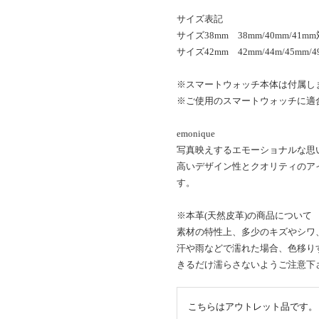
サイズ表記
サイズ38mm 38mm/40mm/41m
サイズ42mm 42mm/44m/45mm/
※スマートウォッチ本体は付属し
※ご使用のスマートウォッチに適
emonique
写真映えするエモーショナルな思
高いデザイン性とクオリティのア
す。
※本革(天然皮革)の商品について
素材の特性上、多少のキズやシワ
汗や雨などで濡れた場合、色移り
きるだけ濡らさないようご注意下
こちらはアウトレット品です。