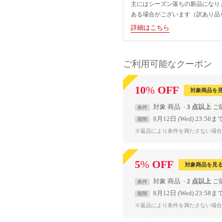
主にはシーズン落ちの新品になり
ある場合がございます（訳あり品
詳細はこちら
ご利用可能なクーポン
10
%
OFF
対象商品を
対象
商品
3 点以上
条件
8月12日 (Wed) 23:58ま
期間
※返品により条件を満たさない場合
5
%
OFF
対象商品を見
対象
商品
2 点以上
条件
8月12日 (Wed) 23:58ま
期間
※返品により条件を満たさない場合