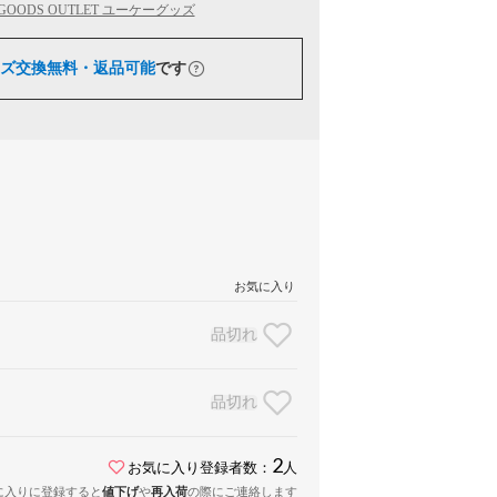
 GOODS OUTLET ユーケーグッズ
ズ交換無料・返品可能
です
お気に入り
品切れ
品切れ
2
お気に入り登録者数：
人
に入りに登録すると
値下げ
や
再入荷
の際にご連絡します