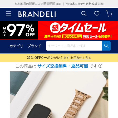
熊本地震の影響による配送遅延
｜ 7/30(木)14時〜 送料改訂
詳細
詳細
カテゴリ
ブランド
20% OFF
クーポン
が使えます
利用条件を見る
この商品は
サイズ交換無料・返品可能
です