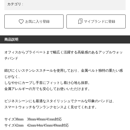
カテゴリ
:
お気に入り登録
マイブランドに登録
商品説明
オフィスからプライベートまで幅広く活躍する高級感のあるアップルウォッ
チバンド
錆びにくいステンレススチールを使用しており、金属ベルト独特の重たい感
じがなく、
しなやかにカーブし手首にフィットし着け心地も抜群。
金属アレルギーの方でも安心してお使いいただけます。
ビジネスシーンにも最適なスタイリッシュでクールな印象のバンドは、
スマートウォッチをワンランクセンスよく見せてくれます。
サイズ38mm 38mm/40mm/41mm対応
サイズ42mm 42mm/44m/45mm/49mm対応