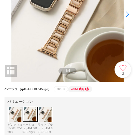
1
/
4
2
ベージュ（ipH-L00107-Beige）
38/S
×
42/M
残り1点
バリエーション
ピンク（ip
ベージュ
ライトブル
H-L00107-P
（ipH-L001
ー（ipH-L0
ink）
07-Beige）
0107-LBlu