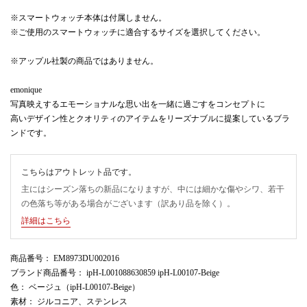
※スマートウォッチ本体は付属しません。
※ご使用のスマートウォッチに適合するサイズを選択してください。
※アップル社製の商品ではありません。
emonique
写真映えするエモーショナルな思い出を一緒に過ごすをコンセプトに
高いデザイン性とクオリティのアイテムをリーズナブルに提案しているブラ
ンドです。
こちらはアウトレット品です。
主にはシーズン落ちの新品になりますが、中には細かな傷やシワ、若干
の色落ち等がある場合がございます（訳あり品を除く）。
詳細はこちら
商品番号
： EM8973DU002016
ブランド商品番号
： ipH-L001088630859 ipH-L00107-Beige
色
： ベージュ（ipH-L00107-Beige）
素材
： ジルコニア、ステンレス