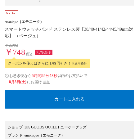
e）
（エモニーク）
emonique
スマートウォッチバンド ステンレス製【38/40/41/42/44/45/49mm対
応】 （ベージュ）
￥2,992
￥748
75%OFF
税込
クーポンを使えばさらに
149
円引き！
※適用条件
お急ぎ便なら
5時間55分47秒
以内
のお支払いで
8月8日(土)
にお届け
詳細
カートに入れる
ショップ
:
UK GOODS OUTLET ユーケーグッズ
ブランド
:
emonique
（エモニーク）