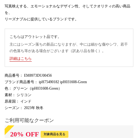
写真映えする、エモーショナルなデザイン性、そしてクオリティの高い商品
を、
リーズナブルに提供しているブランドです。
こちらはアウトレット品です。
主にはシーズン落ちの新品になりますが、中には細かな傷やシワ、若干
の色落ち等がある場合がございます（訳あり品を除く）。
詳細はこちら
商品番号
： EM8973DU00456
ブランド商品番号
： ipH75490182 ipH031608-Green
色
： グリーン（ipH031608-Green）
素材
： シリコン
原産国
： インド
シーズン
： 2023年 秋冬
ご利用可能なクーポン
20
%
OFF
対象商品を見る