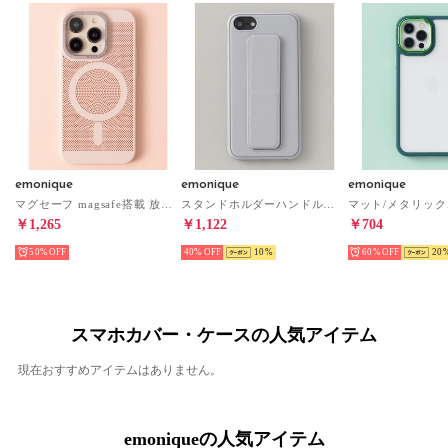
emonique
emonique
emonique
マグセーフ magsafe搭載 放熱冷却メッシュ iPhoneケース カバー （ピンク）
スタンドホルダーハンドル付き シリコン iPhoneケース カバー （グレー）
￥1,265
￥1,122
￥704
50%
40%
10
60%
20
スマホカバー・ケースの人気アイテム
現在おすすめアイテムはありません。
emoniqueの人気アイテム