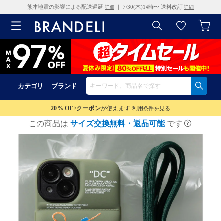
熊本地震の影響による配送遅延
｜ 7/30(木)14時〜 送料改訂
詳細
詳細
カテゴリ
ブランド
20% OFF
クーポン
が使えます
利用条件を見る
この商品は
サイズ交換無料・返品可能
です