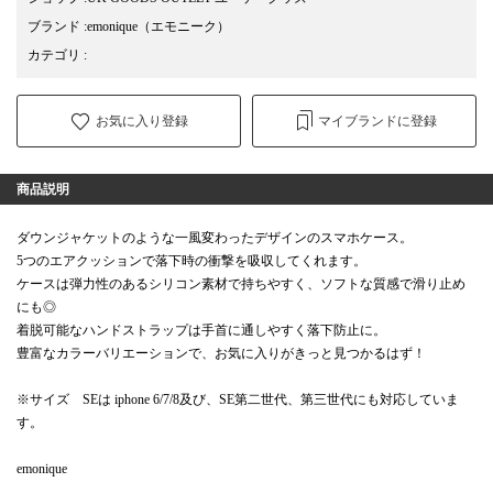
ブランド
:
emonique
（エモニーク）
カテゴリ
:
お気に入り登録
マイブランドに登録
商品説明
ダウンジャケットのような一風変わったデザインのスマホケース。
5つのエアクッションで落下時の衝撃を吸収してくれます。
ケースは弾力性のあるシリコン素材で持ちやすく、ソフトな質感で滑り止め
にも◎
着脱可能なハンドストラップは手首に通しやすく落下防止に。
豊富なカラーバリエーションで、お気に入りがきっと見つかるはず！
※サイズ SEは iphone 6/7/8及び、SE第二世代、第三世代にも対応していま
す。
emonique