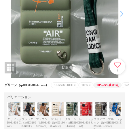
1
/
16
2
グリーン（ipH031608-Green）
SE/6/7/8/FREE
×
11/3S
×
11Pro/SS
残り1点
12/
バリエーション
クリア（ip
ブラック
ブラウン
ホワイト
グリーン
レッド（ip
クリアブラ
ブルー（ip
H031608-Cl
（ipH03160
（ipH03160
（ipH03160
（ipH03160
H031608-R
ック（ipH0
H031608-Bl
ear）
8-Black）
8-Brown）
8-White）
8-Green）
ed）
31608-Clear
ue）