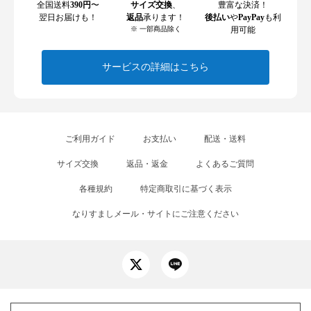
全国送料
390円
〜
サイズ交換
、
豊富な決済！
翌日お届けも！
返品
承ります！
後払い
や
PayPay
も利
※ 一部商品除く
用可能
サービスの詳細はこちら
ご利用ガイド
お支払い
配送・送料
サイズ交換
返品・返金
よくあるご質問
各種規約
特定商取引に基づく表示
なりすましメール・サイトにご注意ください