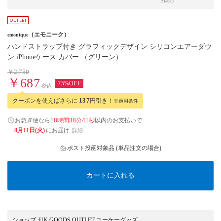
Black）
（エモニーク）
emonique
ハンドストラップ付き グラフィックデザイン シリコンエアーダウ
ン iPhoneケース カバー （グリーン）
￥2,750
￥687
75%OFF
税込
クーポンを使えばさらに
137
円引き！
※適用条件
お急ぎ便なら
18時間38分40秒
以内
のお支払いで
8月11日(火)
にお届け
詳細
ポスト投函対象品 (単品注文の場合)
カートに入れる
ショップ
:
UK GOODS OUTLET ユーケーグッズ