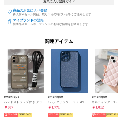
お気に入り登録ガイド
商品
のお気に入り登録
再入荷やセール開始、残り１点の時にいち早くご連絡します
マイブランド
の登録
新商品やセール等、ブランドのお得な情報をお送りします
関連アイテム
emonique
emonique
emonique
ハンドストラップ付き グラフィックデザイン シリコンエアーダウン iPhoneケース カバー （クリアブラック）
2way グリッター ラメ iPhoneケース カバー （ネイビー）
￥687
￥1,771
￥1,012
75%
20
30%
10
60%
10