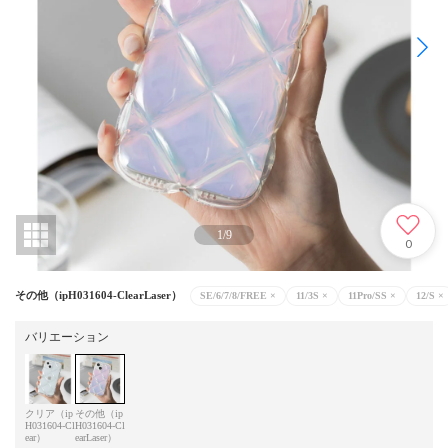
1
/
9
0
その他（ipH031604-ClearLaser）
SE/6/7/8/FREE
×
11/3S
×
11Pro/SS
×
12/S
×
バリエーション
クリア（ip
その他（ip
H031604-Cl
H031604-Cl
ear）
earLaser）