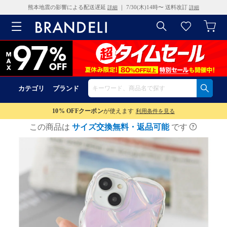
熊本地震の影響による配送遅延
｜ 7/30(木)14時〜 送料改訂
詳細
詳細
カテゴリ
ブランド
10% OFF
クーポン
が使えます
利用条件を見る
この商品は
サイズ交換無料・返品可能
です