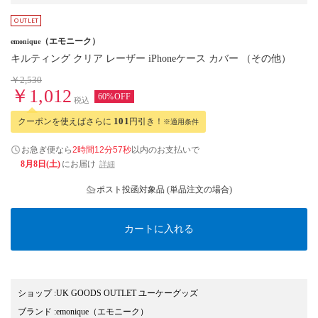
（エモニーク）
emonique
キルティング クリア レーザー iPhoneケース カバー （その他）
￥2,530
￥1,012
60%OFF
税込
クーポンを使えばさらに
101
円引き！
※適用条件
お急ぎ便なら
2時間12分56秒
以内
のお支払いで
8月8日(土)
にお届け
詳細
ポスト投函対象品 (単品注文の場合)
カートに入れる
ショップ
:
UK GOODS OUTLET ユーケーグッズ
ブランド
:
emonique
（エモニーク）