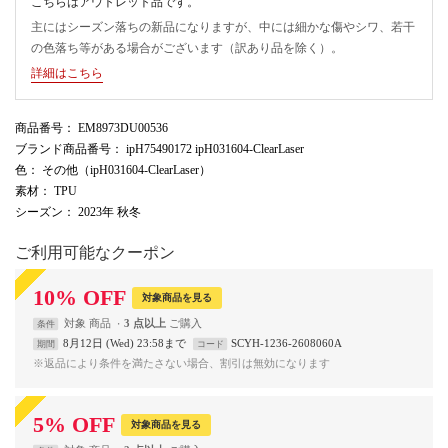
こちらはアウトレット品です。
主にはシーズン落ちの新品になりますが、中には細かな傷やシワ、若干
の色落ち等がある場合がございます（訳あり品を除く）。
詳細はこちら
商品番号
： EM8973DU00536
ブランド商品番号
： ipH75490172 ipH031604-ClearLaser
色
： その他（ipH031604-ClearLaser）
素材
： TPU
シーズン
： 2023年 秋冬
ご利用可能なクーポン
10
%
OFF
対象商品を見る
対象
商品
3 点以上
条件
8月12日 (Wed) 23:58まで
SCYH-1236-2608060A
期間
コード
※返品により条件を満たさない場合、割引は無効になります
5
%
OFF
対象商品を見る