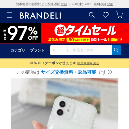
熊本地震の影響による配送遅延
｜ 7/30(木)14時〜 送料改訂
詳細
詳細
カテゴリ
ブランド
20% OFF
クーポン
が使えます
利用条件を見る
この商品は
サイズ交換無料・返品可能
です