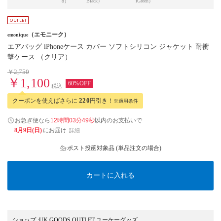
d）
Black）
iGreen）
（エモニーク）
emonique
エアバッグ iPhoneケース カバー ソフトシリコン ジャケット 耐衝
撃ケース （クリア）
￥2,750
￥1,100
60%OFF
税込
クーポンを使えばさらに
220
円引き！
※適用条件
お急ぎ便なら
12時間03分48秒
以内
のお支払いで
8月9日(日)
にお届け
詳細
ポスト投函対象品 (単品注文の場合)
カートに入れる
ショップ
:
UK GOODS OUTLET ユーケーグッズ