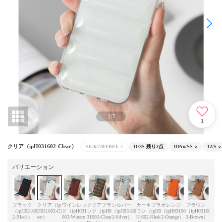
1
/
7
1
クリア（ipH031602-Clear）
SE/6/7/8/FREE
×
11/3S
残り2点
11Pro/SS
○
12/S
○
バリエーション
ブラック
クリア（ip
ワインレッ
クリアブラ
シルバー
カーキブラ
オレンジ
ブラウン
モス
（ipH03160
H031602-Cl
ド（ipH031
ック（ipH0
（ipH03160
ウン（ipH0
（ipH03160
（ipH03160
ン（i
2-Black）
ear）
602-Winere
31602-Clear
2-Silver）
31602-Khak
2-Orange）
2-Brown）
602