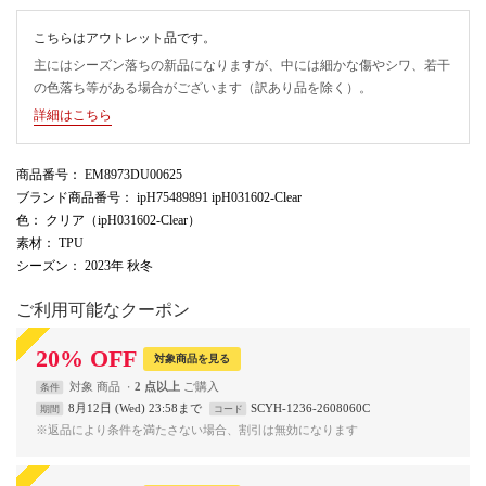
こちらはアウトレット品です。
主にはシーズン落ちの新品になりますが、中には細かな傷やシワ、若干
の色落ち等がある場合がございます（訳あり品を除く）。
詳細はこちら
商品番号
： EM8973DU00625
ブランド商品番号
： ipH75489891 ipH031602-Clear
色
： クリア（ipH031602-Clear）
素材
： TPU
シーズン
： 2023年 秋冬
ご利用可能なクーポン
20
%
OFF
対象商品を見る
対象
商品
2 点以上
条件
8月12日 (Wed) 23:58まで
SCYH-1236-2608060C
期間
コード
※返品により条件を満たさない場合、割引は無効になります