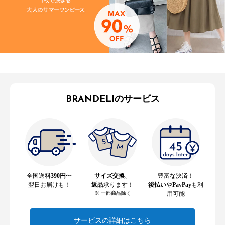
BRANDELIのサービス
全国送料
390円
〜
サイズ交換
、
豊富な決済！
翌日お届けも！
返品
承ります！
後払い
や
PayPay
も利
※ 一部商品除く
用可能
サービスの詳細はこちら