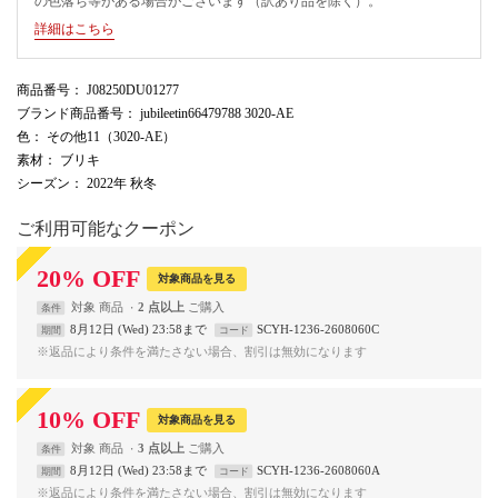
の色落ち等がある場合がございます（訳あり品を除く）。
詳細はこちら
商品番号
： J08250DU01277
ブランド商品番号
： jubileetin66479788 3020-AE
色
： その他11（3020-AE）
素材
： ブリキ
シーズン
： 2022年 秋冬
ご利用可能なクーポン
20
%
OFF
対象商品を見る
対象
商品
2 点以上
条件
8月12日 (Wed) 23:58まで
SCYH-1236-2608060C
期間
コード
※返品により条件を満たさない場合、割引は無効になります
10
%
OFF
対象商品を見る
対象
商品
3 点以上
条件
8月12日 (Wed) 23:58まで
SCYH-1236-2608060A
期間
コード
※返品により条件を満たさない場合、割引は無効になります