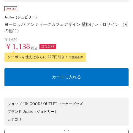
（ジュビリー）
Jubilee
ヨーロッパ アンティークカフェデザイン 壁掛けレトロサイン （そ
の他11）
￥1,650
￥1,138
31%OFF
税込
クーポンを使えばさらに
227
円引き！
※適用条件
カートに入れる
ショップ
:
UK GOODS OUTLET ユーケーグッズ
ブランド
:
Jubilee
（ジュビリー）
カテゴリ
: