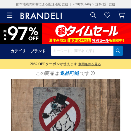
熊本地震の影響による配送遅延
｜ 7/30(木)14時〜 送料改訂
詳細
詳細
カテゴリ
ブランド
20% OFF
クーポン
が使えます
利用条件を見る
この商品は
返品可能
です