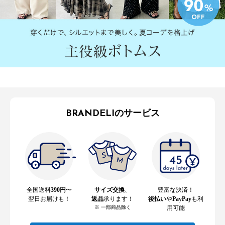
BRANDELIのサービス
全国送料
390円
〜
サイズ交換
、
豊富な決済！
翌日お届けも！
返品
承ります！
後払い
や
PayPay
も利
※ 一部商品除く
用可能