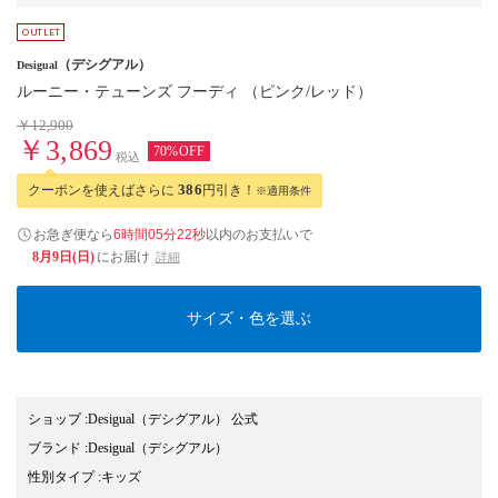
（デシグアル）
Desigual
ルーニー・テューンズ フーディ （ピンク/レッド）
￥12,900
￥3,869
70%OFF
税込
クーポンを使えばさらに
386
円引き！
※適用条件
お急ぎ便なら
6時間05分21秒
以内
のお支払いで
8月9日(日)
にお届け
詳細
サイズ・色を選ぶ
ショップ
:
Desigual（デシグアル） 公式
ブランド
:
Desigual
（デシグアル）
性別タイプ
:
キッズ