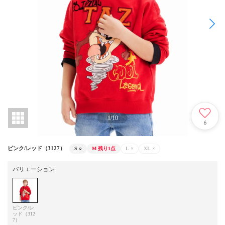
1
/
10
6
ピンク/レッド（3127）
S
○
M
残り1点
L
×
XL
×
バリエーション
ピンク/レ
ッド（312
7）