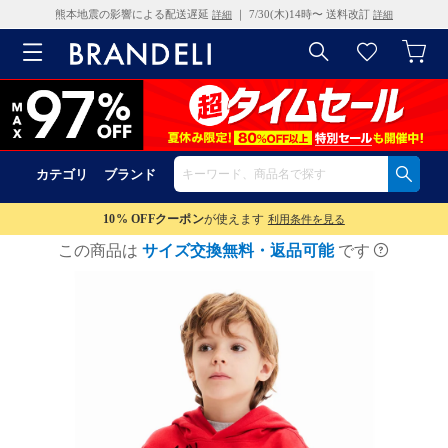
熊本地震の影響による配送遅延
｜ 7/30(木)14時〜 送料改訂
詳細
詳細
カテゴリ
ブランド
10% OFF
クーポン
が使えます
利用条件を見る
この商品は
サイズ交換無料・返品可能
です