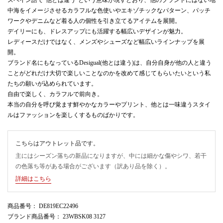
中海をイメージさせるカラフルな色使いやエキゾチックなパターン、パッチ
ワークやデニムなど着る人の個性を引き立てるアイテムを展開。
デイリーにも、ドレスアップにも活躍する幅広いデザインが魅力。
レディースだけではなく、メンズやシューズなど幅広いラインナップを展
開。
ブランド名にもなっているDesigual(他とは違う)は、自分自身が他の人と違う
ことがどれだけ大切で楽しいことなのかを改めて感じてもらいたいという私
たちの願いが込められています。
自由で楽しく、カラフルで前向き。
本当の自分を呼び覚ます鮮やかなカラーやプリント、他とは一味違うスタイ
ルはファッションを楽しくするものばかりです。
こちらはアウトレット品です。
主にはシーズン落ちの新品になりますが、中には細かな傷やシワ、若干
の色落ち等がある場合がございます（訳あり品を除く）。
詳細はこちら
商品番号
： DE819EC22496
ブランド商品番号
： 23WBSK08 3127