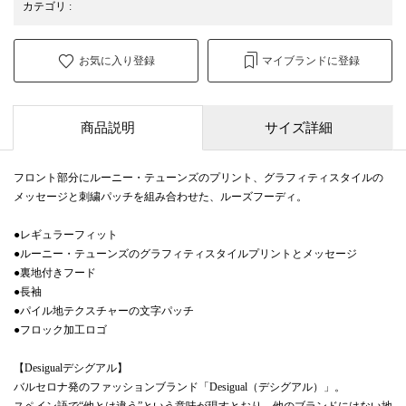
カテゴリ
:
お気に入り登録
マイブランドに登録
商品説明
サイズ詳細
フロント部分にルーニー・テューンズのプリント、グラフィティスタイルの
メッセージと刺繍パッチを組み合わせた、ルーズフーディ。
●レギュラーフィット
●ルーニー・テューンズのグラフィティスタイルプリントとメッセージ
●裏地付きフード
●長袖
●パイル地テクスチャーの文字パッチ
●フロック加工ロゴ
【Desigualデシグアル】
バルセロナ発のファッションブランド「Desigual（デシグアル）」。
スペイン語で“他とは違う”という意味が現すとおり、他のブランドにはない地