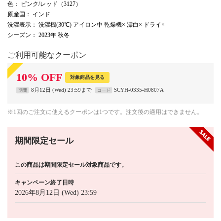
色
： ピンク/レッド（3127）
原産国
： インド
洗濯表示
： 洗濯機(30℃) アイロン中 乾燥機× 漂白× ドライ×
シーズン
： 2023年 秋冬
ご利用可能なクーポン
10
%
OFF
対象商品を見る
8月12日 (Wed) 23:59まで
SCYH-0335-H0807A
期間
コード
※1回のご注文に使えるクーポンは1つです。注文後の適用はできません。
期間限定セール
この商品は期間限定セール対象商品です。
キャンペーン終了日時
2026年8月12日 (Wed) 23:59