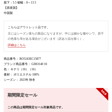
股下：5.5 裾幅：8～13.5
【原産国】
中国製
こちらはアウトレット品です。
主にはシーズン落ちの新品になりますが、中には細かな傷やシワ、若干
の色落ち等がある場合がございます（訳あり品を除く）。
詳細はこちら
商品番号
： RO5243EC15877
ブランド商品番号
： GII63140 16
色
： キナリ（16）（16）
素材
： ポリエステル 100%
シーズン
： 2023年 秋冬
期間限定セール
この商品は期間限定セール対象商品です。