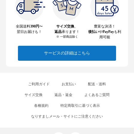
全国送料
390円
〜
サイズ交換
、
豊富な決済！
翌日お届けも！
返品
承ります！
後払い
や
PayPay
も利
※ 一部商品除く
用可能
サービスの詳細はこちら
ご利用ガイド
お支払い
配送・送料
サイズ交換
返品・返金
よくあるご質問
各種規約
特定商取引に基づく表示
なりすましメール・サイトにご注意ください