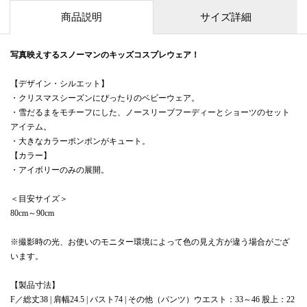
商品説明
サイズ詳細
写真映えするスノーマンのキッズコスプレウェア！
【デザイン・シルエット】
・クリスマスシーズンにぴったりのベビーウェア。
・雪だるまをモチーフにした、ノースリーブフーディーとショーツのセット
アイテム。
・大きなカラーポンポンがキュート。
【カラー】
・アイボリーのみの展開。
＜目安サイズ＞
80cm～90cm
※撮影時の光、お使いのモニター環境によって色の見え方が違う場合がござ
います。
【製品寸法】
F／総丈38 | 肩幅24.5 | バスト74 | その他（パンツ）ウエスト：33～46 股上：22