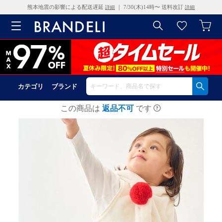
熊本地震の影響による配送遅延
｜ 7/30(木)14時〜 送料改訂
詳細
詳細
カテゴリ
ブランド
この商品は
返品不可
です