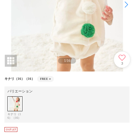
1
/
16
3
キナリ（16）（16）
FREE
○
バリエーション
キナリ（1
6）（16）