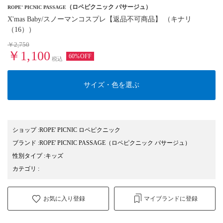
（ロペピクニック パサージュ）
ROPE' PICNIC PASSAGE
X'mas Baby/スノーマンコスプレ【返品不可商品】 （キナリ
（16））
￥2,750
￥1,100
60%OFF
税込
サイズ・色を選ぶ
ショップ
:
ROPE' PICNIC ロペピクニック
ブランド
:
ROPE' PICNIC PASSAGE
（ロペピクニック パサージュ）
性別タイプ
:
キッズ
カテゴリ
:
お気に入り登録
マイブランドに登録