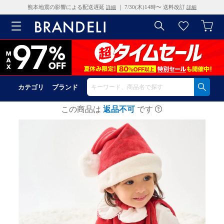
熊本地震の影響による配送遅延
｜ 7/30(木)14時〜 送料改訂
詳細
詳細
カテゴリ
ブランド
この商品は
返品不可
です