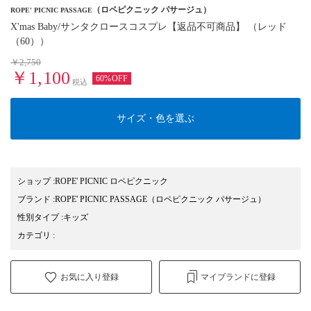
（ロペピクニック パサージュ）
ROPE' PICNIC PASSAGE
X'mas Baby/サンタクロースコスプレ【返品不可商品】 （レッド
（60））
￥2,750
￥1,100
60%OFF
税込
サイズ・色を選ぶ
ショップ
:
ROPE' PICNIC ロペピクニック
ブランド
:
ROPE' PICNIC PASSAGE
（ロペピクニック パサージュ）
性別タイプ
:
キッズ
カテゴリ
:
お気に入り登録
マイブランドに登録