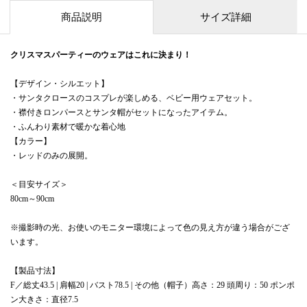
商品説明
サイズ詳細
クリスマスパーティーのウェアはこれに決まり！
【デザイン・シルエット】
・サンタクロースのコスプレが楽しめる、ベビー用ウェアセット。
・襟付きロンパースとサンタ帽がセットになったアイテム。
・ふんわり素材で暖かな着心地
【カラー】
・レッドのみの展開。
＜目安サイズ＞
80cm～90cm
※撮影時の光、お使いのモニター環境によって色の見え方が違う場合がござ
います。
【製品寸法】
F／総丈43.5 | 肩幅20 | バスト78.5 | その他（帽子）高さ：29 頭周り：50 ポンポ
ン大きさ：直径7.5