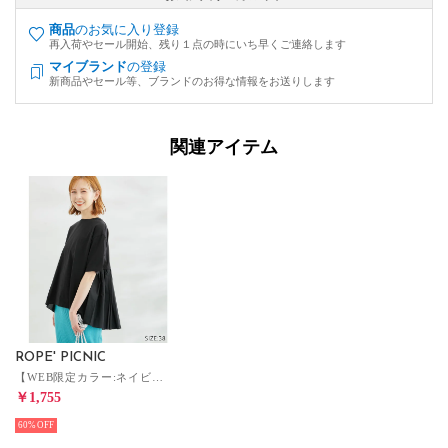
商品
のお気に入り登録
再入荷やセール開始、残り１点の時にいち早くご連絡します
マイブランド
の登録
新商品やセール等、ブランドのお得な情報をお送りします
関連アイテム
ROPE' PICNIC
【WEB限定カラー:ネイビー】着丈が選べる/バックギャザー切替トップス/リンクコーデ （ブラック（01））
￥1,755
60%