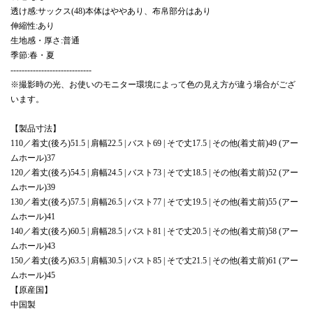
透け感:サックス(48)本体はややあり、布帛部分はあり
伸縮性:あり
生地感・厚さ:普通
季節:春・夏
-----------------------------
※撮影時の光、お使いのモニター環境によって色の見え方が違う場合がござ
います。
【製品寸法】
110／着丈(後ろ)51.5 | 肩幅22.5 | バスト69 | そで丈17.5 | その他(着丈前)49 (アー
ムホール)37
120／着丈(後ろ)54.5 | 肩幅24.5 | バスト73 | そで丈18.5 | その他(着丈前)52 (アー
ムホール)39
130／着丈(後ろ)57.5 | 肩幅26.5 | バスト77 | そで丈19.5 | その他(着丈前)55 (アー
ムホール)41
140／着丈(後ろ)60.5 | 肩幅28.5 | バスト81 | そで丈20.5 | その他(着丈前)58 (アー
ムホール)43
150／着丈(後ろ)63.5 | 肩幅30.5 | バスト85 | そで丈21.5 | その他(着丈前)61 (アー
ムホール)45
【原産国】
中国製