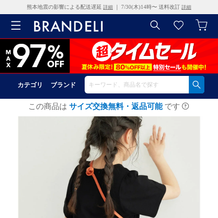
熊本地震の影響による配送遅延
｜ 7/30(木)14時〜 送料改訂
詳細
詳細
カテゴリ
ブランド
この商品は
サイズ交換無料・返品可能
です