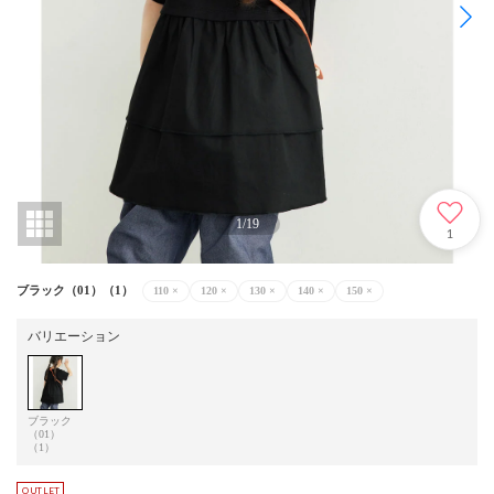
1
/
19
1
ブラック（01）（1）
110
×
120
×
130
×
140
×
150
×
バリエーション
ブラック
（01）
（1）