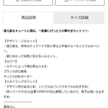
商品説明
サイズ詳細
後ろ姿をキュートに演出。一枚着にぴったりの華やぎカットソー。
【デザイン・シルエット】
・後ろ裾を、布帛のティアードで切り替えた半袖クルーネックプルオーバ
ー。
・裾に向かって自然に広がるシルエット。
【カラー】
・カラーによって柄が異なります。
ブラック(01):無地
サックス(48):ボーダー
【スタイリングポイント】
・デザイン性があるため、シンプルなパンツスタイルがおすすめ。
・同シリーズで大人(品番:GDM13210)も展開しているので、親子お揃いもおす
すめ。
-----------------------------
裏地:なし