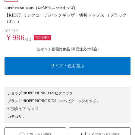
（ロペピクニックキッズ）
ROPE' PICNIC KIDS
【KIDS】リンクコーデ/バックギャザー切替トップス （ブラック
（01））
￥3,289
￥986
70%OFF
税込
ポスト投函対象品 (単品注文の場合)
サイズ・色を選ぶ
ショップ
:
ROPE' PICNIC ロペピクニック
ブランド
:
ROPE' PICNIC KIDS
（ロペピクニックキッズ）
性別タイプ
:
キッズ
カテゴリ
:
お気に入り登録
マイブランドに登録