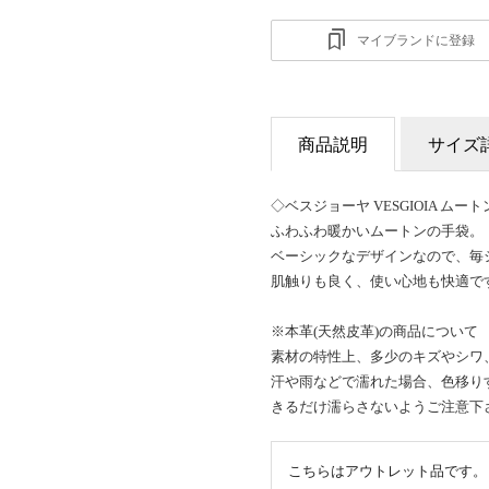
マイブランドに登録
商品説明
サイズ
◇ベスジョーヤ VESGIOIA ムー
ふわふわ暖かいムートンの手袋。
ベーシックなデザインなので、毎
肌触りも良く、使い心地も快適で
※本革(天然皮革)の商品について
素材の特性上、多少のキズやシワ
汗や雨などで濡れた場合、色移り
きるだけ濡らさないようご注意下
こちらはアウトレット品です。