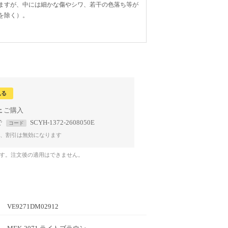
ますが、中には細かな傷やシワ、若干の色落ち等が
を除く）。
見る
上
で
SCYH-1372-2608050E
コード
、割引は無効になります
です。注文後の適用はできません。
VE9271DM02912