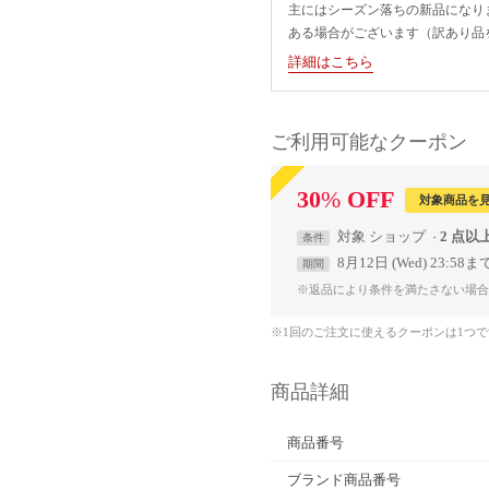
主にはシーズン落ちの新品になり
ある場合がございます（訳あり品
詳細はこちら
ご利用可能なクーポン
30
%
OFF
対象商品を
対象
ショップ
2 点以
条件
8月12日 (Wed) 23:58ま
期間
※返品により条件を満たさない場合
※1回のご注文に使えるクーポンは1つ
商品詳細
商品番号
ブランド商品番号