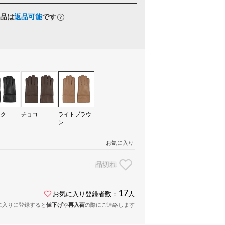
品は
返品可能
です
ック
チョコ
ライトブラウ
ン
お気に入り
品切れ
17
お気に入り登録者数：
人
に入りに登録すると
値下げ
や
再入荷
の際にご連絡します