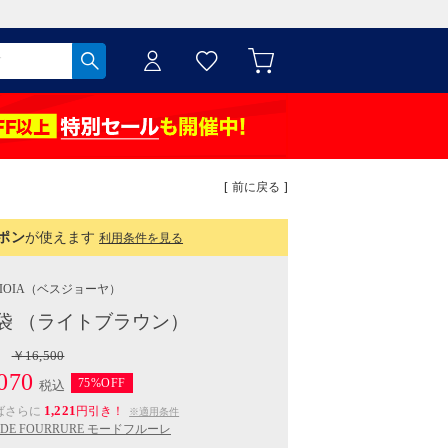
[ 前に戻る ]
ポン
が使えます
利用条件を見る
IOIA
（ベスジョーヤ）
袋 （ライトブラウン）
￥16,500
070
75%OFF
税込
1,221
ばさらに
円引き！
※適用条件
DE FOURRURE モードフルーレ