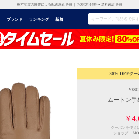
熊本地震の影響による配送遅延
｜ 7/30(木)14時〜 送料改訂
詳細
詳細
リ
ブランド
ランキング
新着
30% OFF
クー
VESG
ムートン手
￥4,
クーポンを使え
ショップ：
MO