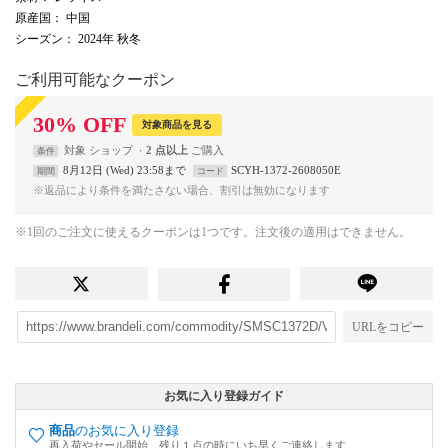
原産国
： 中国
シーズン
： 2024年 秋冬
ご利用可能なクーポン
30
%
OFF
対象商品を見る
対象
ショップ
2 点以上
条件
8月12日 (Wed) 23:58まで
SCYH-1372-2608050E
期間
コード
※返品により条件を満たさない場合、割引は無効になります
※1回のご注文に使えるクーポンは1つです。注文後の適用はできません。
URLをコピー
お気に入り登録ガイド
商品
のお気に入り登録
再入荷やセール開始、残り１点の時にいち早くご連絡します