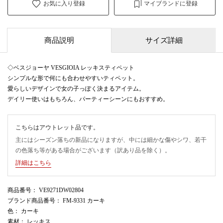
お気に入り登録
マイブランドに登録
商品説明
サイズ詳細
◇ベスジョーヤ VESGIOIA レッキスティペット
シンプルな形で何にも合わせやすいティペット。
愛らしいデザインで女の子っぽく決まるアイテム。
デイリー使いはもちろん、パーティーシーンにもおすすめ。
こちらはアウトレット品です。
主にはシーズン落ちの新品になりますが、中には細かな傷やシワ、若干
の色落ち等がある場合がございます（訳あり品を除く）。
詳細はこちら
商品番号
： VE9271DW02804
ブランド商品番号
： FM-9331 カーキ
色
： カーキ
素材
： レッキス