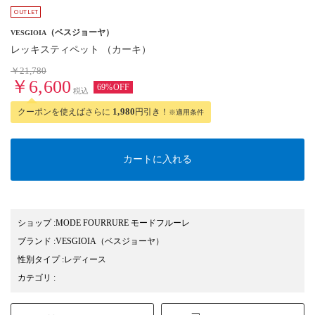
（ベスジョーヤ）
VESGIOIA
レッキスティペット （カーキ）
￥21,780
￥6,600
69%OFF
税込
クーポンを使えばさらに
1,980
円引き！
※適用条件
カートに入れる
ショップ
:
MODE FOURRURE モードフルーレ
ブランド
:
VESGIOIA
（ベスジョーヤ）
性別タイプ
:
レディース
カテゴリ
: