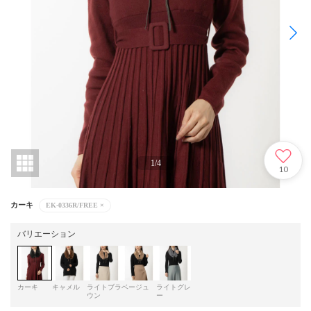
1
/
4
10
カーキ
EK-0336R/FREE
×
バリエーション
カーキ
キャメル
ライトブラ
ベージュ
ライトグレ
ウン
ー