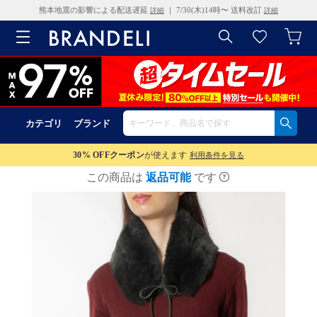
熊本地震の影響による配送遅延
｜ 7/30(木)14時〜 送料改訂
詳細
詳細
カテゴリ
ブランド
30% OFF
クーポン
が使えます
利用条件を見る
この商品は
返品可能
です