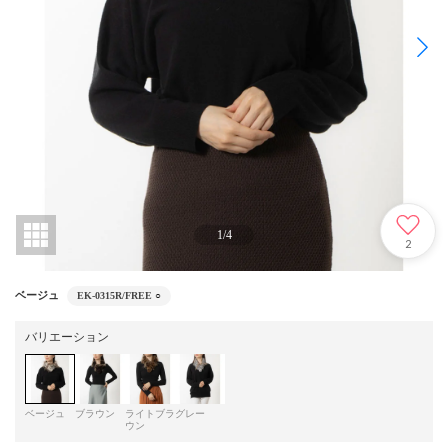
1
/
4
2
ベージュ
EK-0315R/FREE
○
バリエーション
ベージュ
ブラウン
ライトブラ
グレー
ウン