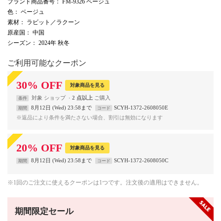
ブランド商品番号
： FM-9326 ベージュ
色
： ベージュ
素材
： ラビット／ラクーン
原産国
： 中国
シーズン
： 2024年 秋冬
ご利用可能なクーポン
30
%
OFF
対象商品を見る
対象
ショップ
2 点以上
条件
8月12日 (Wed) 23:58まで
SCYH-1372-2608050E
期間
コード
※返品により条件を満たさない場合、割引は無効になります
20
%
OFF
対象商品を見る
8月12日 (Wed) 23:58まで
SCYH-1372-2608050C
期間
コード
※1回のご注文に使えるクーポンは1つです。注文後の適用はできません。
期間限定セール