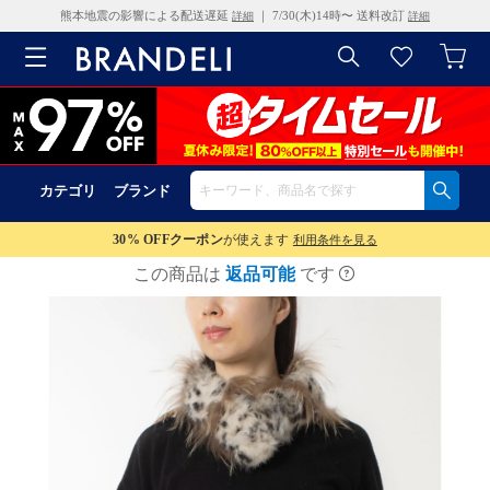
熊本地震の影響による配送遅延
｜ 7/30(木)14時〜 送料改訂
詳細
詳細
カテゴリ
ブランド
30% OFF
クーポン
が使えます
利用条件を見る
この商品は
返品可能
です