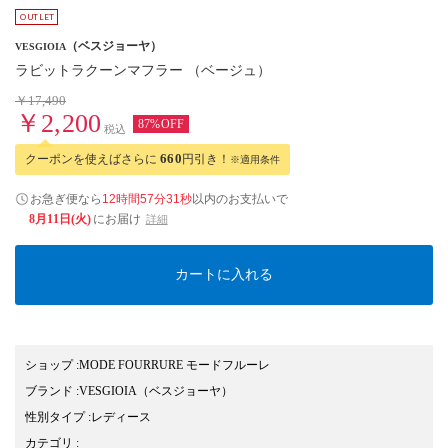
（ベスジョーヤ）
VESGIOIA
ラビットラクーンマフラー （ベージュ）
￥17,490
￥2,200
87%OFF
税込
クーポンを使えばさらに
660
円引き！
※適用条件
お急ぎ便なら
12時間57分31秒
以内
のお支払いで
8月11日(火)
にお届け
詳細
カートに入れる
ショップ
:
MODE FOURRURE モードフルーレ
ブランド
:
VESGIOIA
（ベスジョーヤ）
性別タイプ
:
レディース
カテゴリ
: