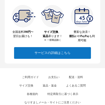
全国送料
390円
〜
サイズ交換
、
豊富な決済！
翌日お届けも！
返品
承ります！
後払い
や
PayPay
も利
※ 一部商品除く
用可能
サービスの詳細はこちら
ご利用ガイド
お支払い
配送・送料
サイズ交換
返品・返金
よくあるご質問
各種規約
特定商取引に基づく表示
なりすましメール・サイトにご注意ください