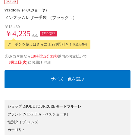
（ベスジョーヤ）
VESGIOIA
メンズラムレザー手袋 （ブラック-2）
￥18,480
￥4,235
77%OFF
税込
クーポンを使えばさらに
1,270
円引き！
※適用条件
お急ぎ便なら
18時間52分33秒
以内
のお支払いで
8月11日(火)
にお届け
詳細
サイズ・色を選ぶ
ショップ
:
MODE FOURRURE モードフルーレ
ブランド
:
VESGIOIA
（ベスジョーヤ）
性別タイプ
:
メンズ
カテゴリ
: