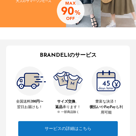
BRANDELIのサービス
全国送料
390円
〜
サイズ交換
、
豊富な決済！
翌日お届けも！
返品
承ります！
後払い
や
PayPay
も利
※ 一部商品除く
用可能
サービスの詳細はこちら