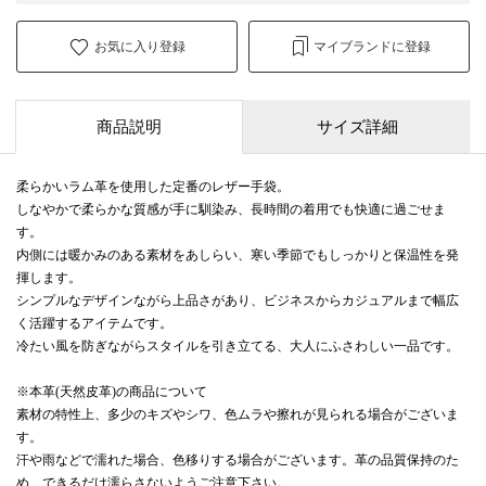
お気に入り登録
マイブランドに登録
商品説明
サイズ詳細
柔らかいラム革を使用した定番のレザー手袋。
しなやかで柔らかな質感が手に馴染み、長時間の着用でも快適に過ごせま
す。
内側には暖かみのある素材をあしらい、寒い季節でもしっかりと保温性を発
揮します。
シンプルなデザインながら上品さがあり、ビジネスからカジュアルまで幅広
く活躍するアイテムです。
冷たい風を防ぎながらスタイルを引き立てる、大人にふさわしい一品です。
※本革(天然皮革)の商品について
素材の特性上、多少のキズやシワ、色ムラや擦れが見られる場合がございま
す。
汗や雨などで濡れた場合、色移りする場合がございます。革の品質保持のた
め、できるだけ濡らさないようご注意下さい。