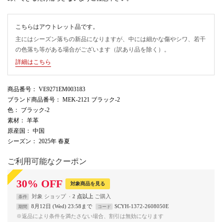
こちらはアウトレット品です。
主にはシーズン落ちの新品になりますが、中には細かな傷やシワ、若干
の色落ち等がある場合がございます（訳あり品を除く）。
詳細はこちら
商品番号
： VE9271EM003183
ブランド商品番号
： MEK-2121 ブラック-2
色
： ブラック-2
素材
： 羊革
原産国
： 中国
シーズン
： 2025年 春夏
ご利用可能なクーポン
30
%
OFF
対象商品を見る
対象
ショップ
2 点以上
条件
8月12日 (Wed) 23:58まで
SCYH-1372-2608050E
期間
コード
※返品により条件を満たさない場合、割引は無効になります