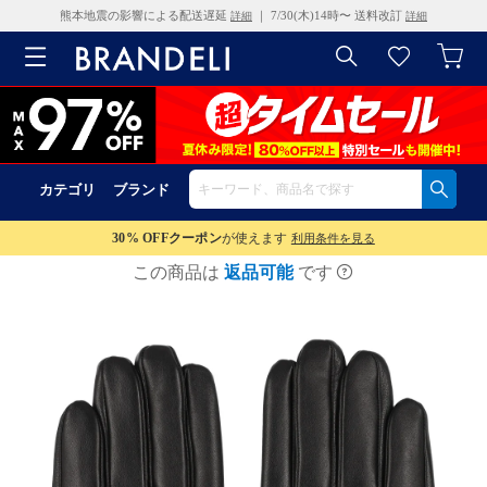
熊本地震の影響による配送遅延
｜ 7/30(木)14時〜 送料改訂
詳細
詳細
カテゴリ
ブランド
30% OFF
クーポン
が使えます
利用条件を見る
この商品は
返品可能
です