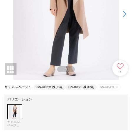
1
/
13
5
キャメル/ベージュ
GN-4882/M
残り3点
GN-4883/L
残り2点
GN-4884/3L
×
バリエーション
キャメル/
ベージュ