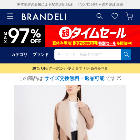
熊本地震の影響による配送遅延
｜ 7/30(木)14時〜 送料改訂
詳細
詳細
カテゴリ
ブランド
30% OFF
クーポン
が使えます
利用条件を見る
この商品は
サイズ交換無料・返品可能
です