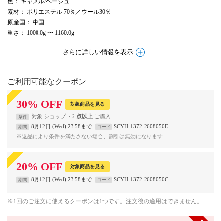
色
： キャメル/ベージュ
素材
： ポリエステル 70％／ウール30％
原産国
： 中国
重さ
： 1000.0g 〜 1160.0g
さらに詳しい情報を表示
ご利用可能なクーポン
30
%
OFF
対象商品を見る
対象
ショップ
2 点以上
条件
8月12日 (Wed) 23:58まで
SCYH-1372-2608050E
期間
コード
※返品により条件を満たさない場合、割引は無効になります
20
%
OFF
対象商品を見る
8月12日 (Wed) 23:58まで
SCYH-1372-2608050C
期間
コード
※1回のご注文に使えるクーポンは1つです。注文後の適用はできません。