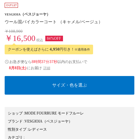
（ベスジョーヤ）
VESGIOIA
ウール混バイカラーコート （キャメル/ベージュ）
￥108,900
￥16,500
84%OFF
税込
クーポンを使えばさらに
4,950
円引き！
※適用条件
お急ぎ便なら
8時間37分36秒
以内
のお支払いで
8月8日(土)
にお届け
詳細
サイズ・色を選ぶ
ショップ
:
MODE FOURRURE モードフルーレ
ブランド
:
VESGIOIA
（ベスジョーヤ）
性別タイプ
:
レディース
カテゴリ
: