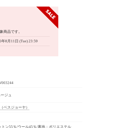
象商品です。
6年8月11日 (Tue) 23:59
W003244
 ベージュ
（ベスジョーヤ）
トン55％/ウール45％/裏地：ポリエステル