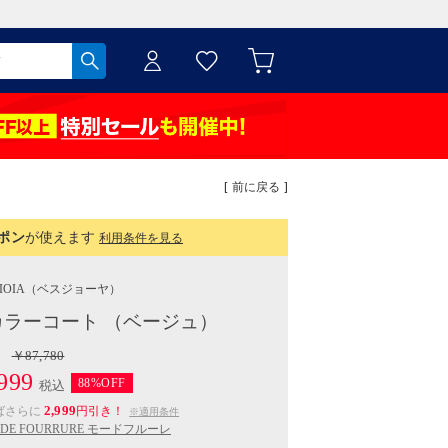
[ 前に戻る ]
ポン
が使えます
利用条件を見る
IOIA
（ベスジョーヤ）
ラーコート （ベージュ）
￥87,780
999
88%OFF
税込
2,999
ばさらに
円引き！
※適用条件
DE FOURRURE モードフルーレ