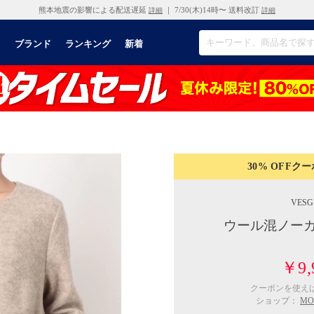
熊本地震の影響による配送遅延
｜ 7/30(木)14時〜 送料改訂
詳細
詳細
リ
ブランド
ランキング
新着
30% OFF
クー
VESG
ウール混ノーカ
￥9,
クーポンを使え
ショップ：
MO