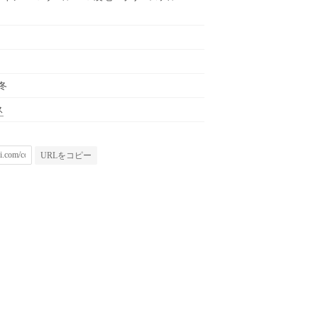
秋冬
ス
URLをコピー