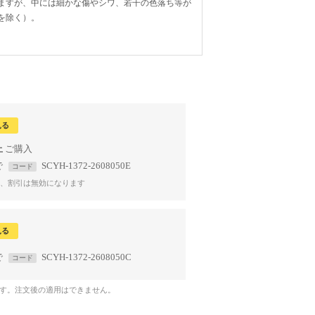
ますが、中には細かな傷やシワ、若干の色落ち等が
を除く）。
見る
上
で
SCYH-1372-2608050E
コード
、割引は無効になります
見る
で
SCYH-1372-2608050C
コード
です。注文後の適用はできません。