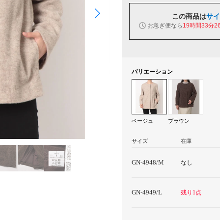
この商品は
サイ
お急ぎ便なら
19時間33分2
バリエーション
ベージュ
ブラウン
サイズ
在庫
GN-4948/M
なし
GN-4949/L
残り1点