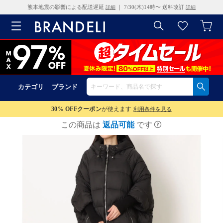
熊本地震の影響による配送遅延
｜ 7/30(木)14時〜 送料改訂
詳細
詳細
カテゴリ
ブランド
30% OFF
クーポン
が使えます
利用条件を見る
この商品は
返品可能
です