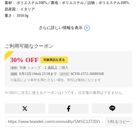
素材
： ポリエステル100%／裏地：ポリエステル／詰物：ポリエステル100%
原産国
： イタリア
重さ
： 1010.0g
さらに詳しい情報を表示
ご利用可能なクーポン
30
%
OFF
対象商品を見る
対象
ショップ
2 点以上
条件
8月12日 (Wed) 23:58まで
SCYH-1372-2608050E
期間
コード
※返品により条件を満たさない場合、割引は無効になります
※1回のご注文に使えるクーポンは1つです。注文後の適用はできません。
URLをコピー