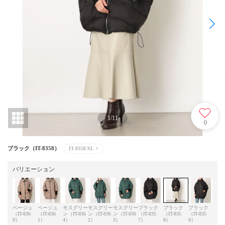
1
/
11
0
ブラック（IT-8358）
IT-8358/XL
×
バリエーション
ベージュ
ベージュ
モスグリー
モスグリー
モスグリー
ブラック
ブラック
ブラック
ベー
（IT-836
（IT-836
ン（IT-836
ン（IT-836
ン（IT-836
（IT-835
（IT-835
（IT-835
（IT-
0）
1）
4）
2）
3）
7）
8）
6）
9）