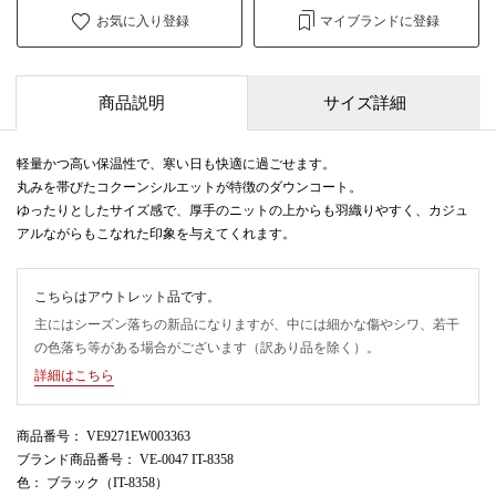
お気に入り登録
マイブランドに登録
商品説明
サイズ詳細
軽量かつ高い保温性で、寒い日も快適に過ごせます。
丸みを帯びたコクーンシルエットが特徴のダウンコート。
ゆったりとしたサイズ感で、厚手のニットの上からも羽織りやすく、カジュ
アルながらもこなれた印象を与えてくれます。
こちらはアウトレット品です。
主にはシーズン落ちの新品になりますが、中には細かな傷やシワ、若干
の色落ち等がある場合がございます（訳あり品を除く）。
詳細はこちら
商品番号
： VE9271EW003363
ブランド商品番号
： VE-0047 IT-8358
色
： ブラック（IT-8358）