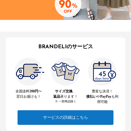
BRANDELIのサービス
全国送料
390円
〜
サイズ交換
、
豊富な決済！
翌日お届けも！
返品
承ります！
後払い
や
PayPay
も利
※ 一部商品除く
用可能
サービスの詳細はこちら