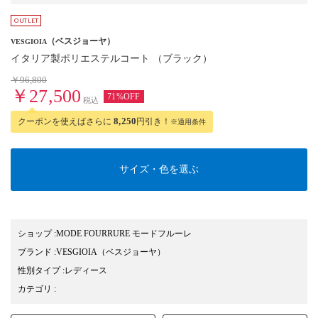
（ベスジョーヤ）
VESGIOIA
イタリア製ポリエステルコート （ブラック）
￥96,800
￥27,500
71%OFF
税込
クーポンを使えばさらに
8,250
円引き！
※適用条件
サイズ・色を選ぶ
ショップ
:
MODE FOURRURE モードフルーレ
ブランド
:
VESGIOIA
（ベスジョーヤ）
性別タイプ
:
レディース
カテゴリ
: