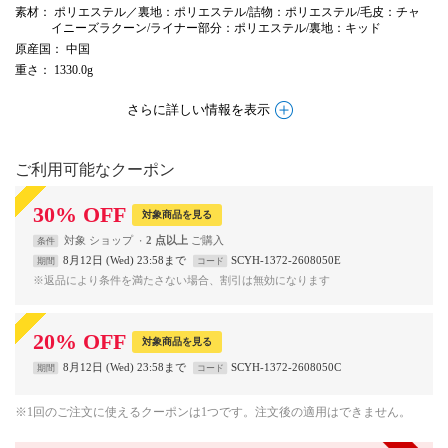
素材
： ポリエステル／裏地：ポリエステル/詰物：ポリエステル/毛皮：チャ
イニーズラクーン/ライナー部分：ポリエステル/裏地：キッド
原産国
： 中国
重さ
： 1330.0g
さらに詳しい情報を表示
ご利用可能なクーポン
30
%
OFF
対象商品を見る
対象
ショップ
2 点以上
条件
8月12日 (Wed) 23:58まで
SCYH-1372-2608050E
期間
コード
※返品により条件を満たさない場合、割引は無効になります
20
%
OFF
対象商品を見る
8月12日 (Wed) 23:58まで
SCYH-1372-2608050C
期間
コード
※1回のご注文に使えるクーポンは1つです。注文後の適用はできません。