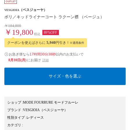
（ベスジョーヤ）
VESGIOIA
ポリ／キッドライナーコート ラクーン襟 （ベージュ）
￥184,800
￥19,800
89%OFF
税込
クーポンを使えばさらに
5,940
円引き！
※適用条件
お急ぎ便なら
17時間30分38秒
以内
のお支払いで
8月10日(月)
にお届け
詳細
サイズ・色を選ぶ
ショップ
:
MODE FOURRURE モードフルーレ
ブランド
:
VESGIOIA
（ベスジョーヤ）
性別タイプ
:
レディース
カテゴリ
: