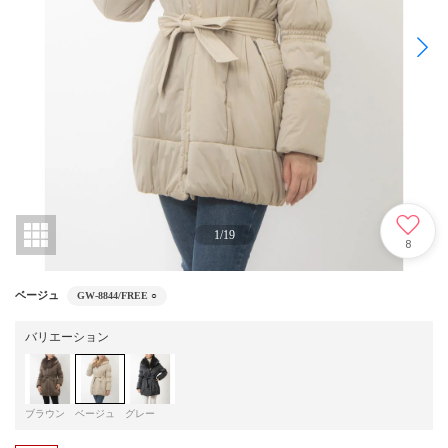
1
/
19
8
ベージュ
GW-8844/FREE
○
バリエーション
ブラウン
ベージュ
グレー