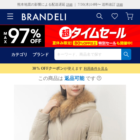
熊本地震の影響による配送遅延
｜ 7/30(木)14時〜 送料改訂
詳細
詳細
カテゴリ
ブランド
30% OFF
クーポン
が使えます
利用条件を見る
この商品は
返品可能
です