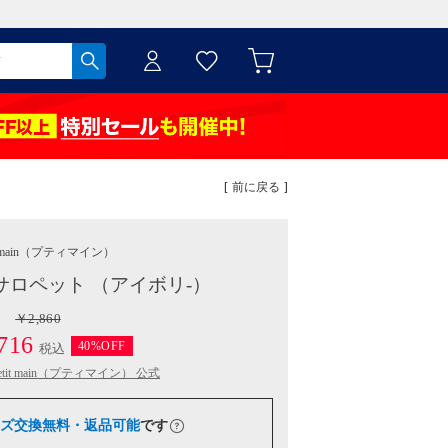
[ 前に戻る ]
 main
（プティマイン）
サロペット （アイボリ-）
￥2,860
716
40%OFF
税込
etit main（プティマイン） 公式
ズ交換無料・返品可能
です