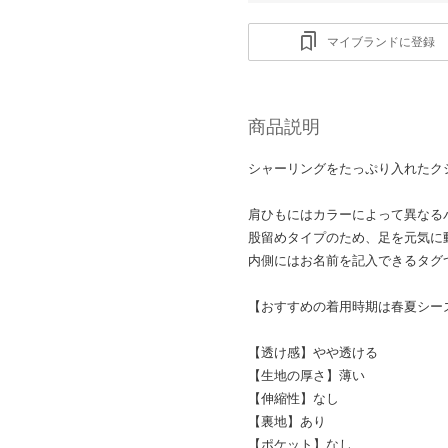
マイブランドに登録
商品説明
シャーリングをたっぷり入れたク
肩ひもにはカラーによって異なる
股留めタイプのため、足を元気に
内側にはお名前を記入できるタグ
【おすすめの着用時期は春夏シー
【透け感】やや透ける
【生地の厚さ】薄い
【伸縮性】なし
【裏地】あり
【ポケット】なし