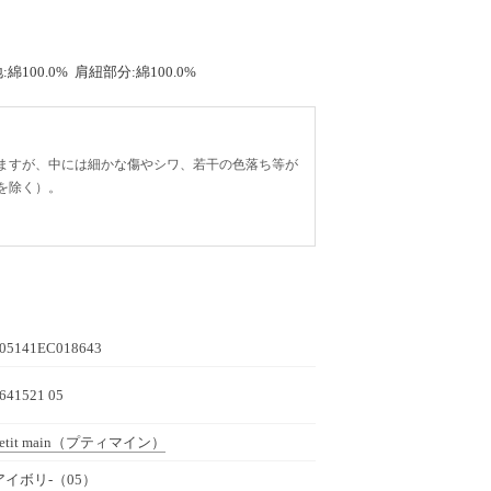
:綿100.0% 肩紐部分:綿100.0%
ますが、中には細かな傷やシワ、若干の色落ち等が
を除く）。
05141EC018643
641521 05
etit main
（プティマイン）
アイボリ-（05）