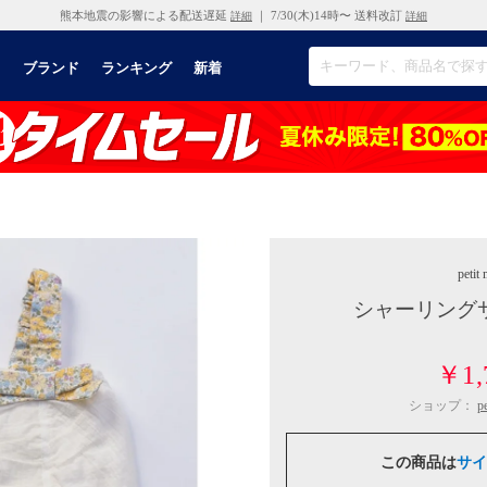
熊本地震の影響による配送遅延
｜ 7/30(木)14時〜 送料改訂
詳細
詳細
リ
ブランド
ランキング
新着
petit
シャーリング
￥1,
ショップ：
p
この商品は
サイ