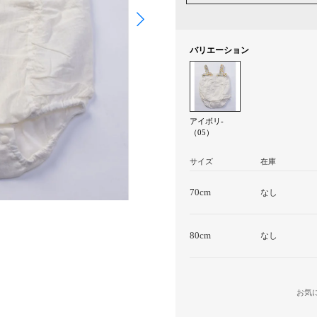
バリエーション
アイボリ-
（05）
サイズ
在庫
70cm
なし
80cm
なし
お気