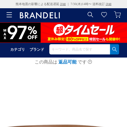
熊本地震の影響による配送遅延
｜ 7/30(木)14時〜 送料改訂
詳細
詳細
カテゴリ
ブランド
この商品は
返品可能
です