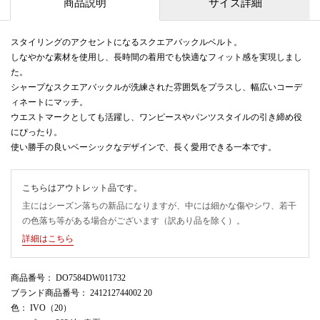
商品説明
サイズ詳細
スタイリングのアクセントになるスクエアバックルベルト。
しなやかな素材を使用し、長時間の着用でも快適なフィット感を実現しまし
た。
シャープなスクエアバックルが洗練された雰囲気をプラスし、幅広いコーデ
ィネートにマッチ。
ウエストマークとしても活躍し、ワンピースやパンツスタイルの引き締め役
にぴったり。
使い勝手の良いベーシックなデザインで、長く愛用できる一本です。
こちらはアウトレット品です。
主にはシーズン落ちの新品になりますが、中には細かな傷やシワ、若干
の色落ち等がある場合がございます（訳あり品を除く）。
詳細はこちら
商品番号
： DO7584DW011732
ブランド商品番号
： 241212744002 20
色
： IVO（20）