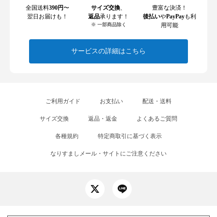
全国送料
390円
〜
サイズ交換
、
豊富な決済！
翌日お届けも！
返品
承ります！
後払い
や
PayPay
も利
※ 一部商品除く
用可能
サービスの詳細はこちら
ご利用ガイド
お支払い
配送・送料
サイズ交換
返品・返金
よくあるご質問
各種規約
特定商取引に基づく表示
なりすましメール・サイトにご注意ください