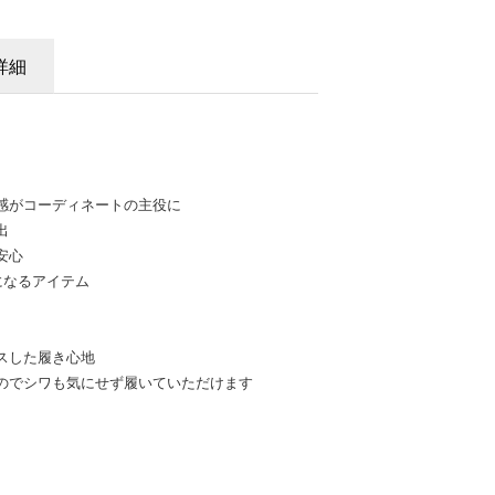
詳細
感がコーディネートの主役に
出
安心
になるアイテム
スした履き心地
のでシワも気にせず履いていただけます