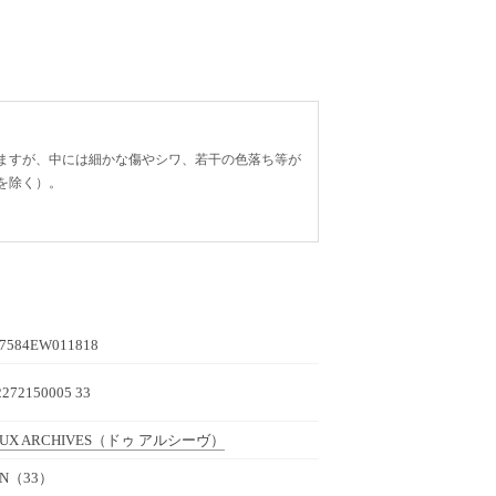
ますが、中には細かな傷やシワ、若干の色落ち等が
を除く）。
7584EW011818
2272150005 33
UX ARCHIVES
（ドゥ アルシーヴ）
RN（33）