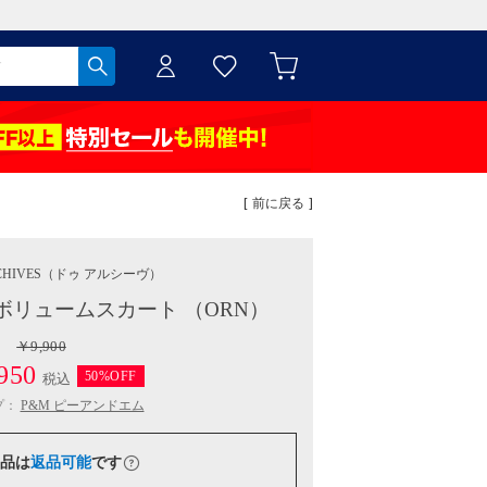
[ 前に戻る ]
HIVES
（ドゥ アルシーヴ）
リュームスカート （ORN）
￥9,900
950
50%OFF
税込
プ：
P&M ピーアンドエム
品は
返品可能
です