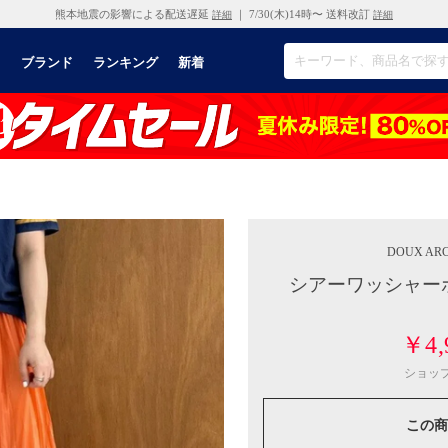
熊本地震の影響による配送遅延
｜ 7/30(木)14時〜 送料改訂
詳細
詳細
リ
ブランド
ランキング
新着
DOUX ARC
シアーワッシャーボ
￥4,
ショッ
この商