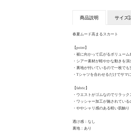
商品説明
サイズ
春夏ムード高まるスカート
【point】
・裾に向かって広がるボリューム
・シアー素材が軽やかな動きを演
・裏地が付いているので一枚でも
・Tシャツを合わせるだけでサマ
【fabric】
・ウエストがゴムなのでリラック
・ワッシャー加工が施されている
・ややシャリ感のある軽い肌触り
透け感：なし
裏地：あり