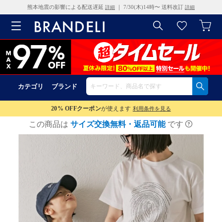
熊本地震の影響による配送遅延
｜ 7/30(木)14時〜 送料改訂
詳細
詳細
カテゴリ
ブランド
20% OFF
クーポン
が使えます
利用条件を見る
この商品は
サイズ交換無料・返品可能
です