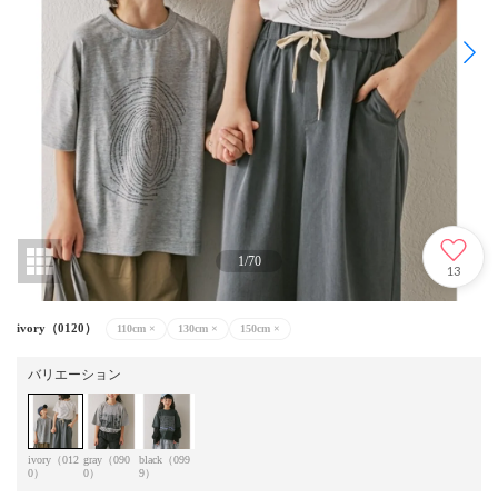
1
/
70
13
ivory（0120）
110cm
×
130cm
×
150cm
×
バリエーション
ivory（012
gray（090
black（099
0）
0）
9）