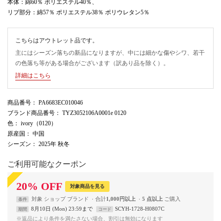
本体：綿60％ ポリエステル40％、
リブ部分：綿57％ ポリエステル38％ ポリウレタン5％
こちらはアウトレット品です。
主にはシーズン落ちの新品になりますが、中には細かな傷やシワ、若干
の色落ち等がある場合がございます（訳あり品を除く）。
詳細はこちら
商品番号
： PA6683EC010046
ブランド商品番号
： TYZ3052106A0001e 0120
色
： ivory（0120）
原産国
： 中国
シーズン
： 2025年 秋冬
ご利用可能なクーポン
20
%
OFF
対象商品を見る
対象
ショップ
ブランド
合計
1,000円以上
5 点以上
条件
8月10日 (Mon) 23:59まで
SCYH-1728-H0807C
期間
コード
※返品により条件を満たさない場合、割引は無効になります