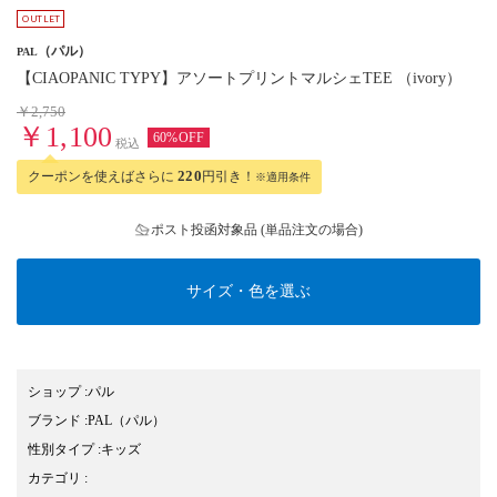
（パル）
PAL
【CIAOPANIC TYPY】アソートプリントマルシェTEE （ivory）
￥2,750
￥1,100
60%OFF
税込
クーポンを使えばさらに
220
円引き！
※適用条件
ポスト投函対象品 (単品注文の場合)
サイズ・色を選ぶ
ショップ
:
パル
ブランド
:
PAL
（パル）
性別タイプ
:
キッズ
カテゴリ
: