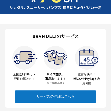
BRANDELIのサービス
全国送料
390円
〜
サイズ交換
、
豊富な決済！
翌日お届けも！
返品
承ります！
後払い
や
PayPay
も利
※ 一部商品除く
用可能
サービスの詳細はこちら