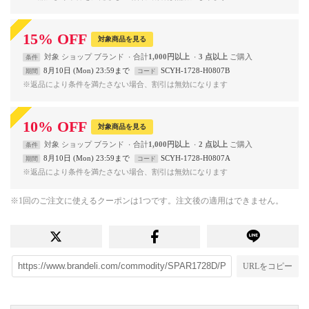
15
%
OFF
対象商品を見る
対象
ショップ
ブランド
合計
1,000円以上
3 点以上
条件
8月10日 (Mon) 23:59まで
SCYH-1728-H0807B
期間
コード
※返品により条件を満たさない場合、割引は無効になります
10
%
OFF
対象商品を見る
対象
ショップ
ブランド
合計
1,000円以上
2 点以上
条件
8月10日 (Mon) 23:59まで
SCYH-1728-H0807A
期間
コード
※返品により条件を満たさない場合、割引は無効になります
※1回のご注文に使えるクーポンは1つです。注文後の適用はできません。
URLをコピー