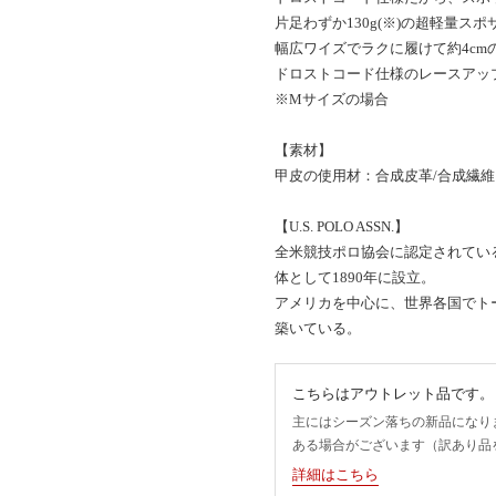
片足わずか130g(※)の超軽量スポ
幅広ワイズでラクに履けて約4cm
ドロストコード仕様のレースアッ
※Mサイズの場合
【素材】
甲皮の使用材：合成皮革/合成繊維
【U.S. POLO ASSN.】
全米競技ポロ協会に認定されてい
体として1890年に設立。
アメリカを中心に、世界各国でト
築いている。
こちらはアウトレット品です。
主にはシーズン落ちの新品になり
ある場合がございます（訳あり品
詳細はこちら