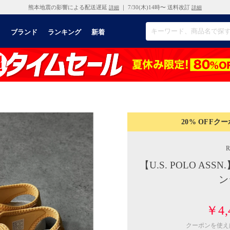
熊本地震の影響による配送遅延
｜ 7/30(木)14時〜 送料改訂
詳細
詳細
リ
ブランド
ランキング
新着
20% OFF
クー
【U.S. POLO A
ン
￥4,
クーポンを使