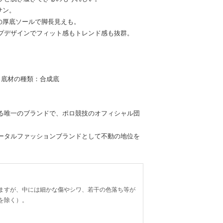
サン。
の厚底ソールで脚長見えも。
プデザインでフィット感もトレンド感も抜群。
 底材の種類：合成底
る唯一のブランドで、ポロ競技のオフィシャル団
ータルファッションブランドとして不動の地位を
ますが、中には細かな傷やシワ、若干の色落ち等が
を除く）。