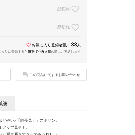
品切れ
品切れ
33
お気に入り登録者数：
人
に入りに登録すると
値下げ
や
再入荷
の際にご連絡します
この商品に関するお問い合わせ
詳細
ほど軽い♪「脚長見え」スポサン。
ルアップ見せも。
ッと脱ぎ履きできるのもうれしい。