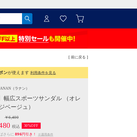
[ 前に戻る ]
ポン
が使えます
利用条件を見る
RANAN
（ラナン）
SSN.】幅広スポーツサンダル （オレ
ジベージュ）
￥6,400
480
30%OFF
税込
896
えばさらに
円引き！
※適用条件