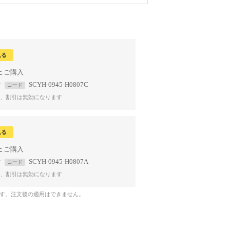
見る
上
で
SCYH-0945-H0807C
コード
、割引は無効になります
見る
上
で
SCYH-0945-H0807A
コード
、割引は無効になります
です。注文後の適用はできません。