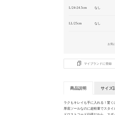
L/24-24.5cm
なし
LL/25cm
なし
お気
マイブランドに登録
商品説明
サイズ
ラクもキレイも手に入れる！驚く
厚底ソールなのに超軽量でスタイ
ドロストコード仕様だから、スポ