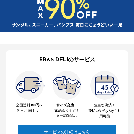
BRANDELIのサービス
全国送料
390円
〜
サイズ交換
、
豊富な決済！
翌日お届けも！
返品
承ります！
後払い
や
PayPay
も利
※ 一部商品除く
用可能
サービスの詳細はこちら