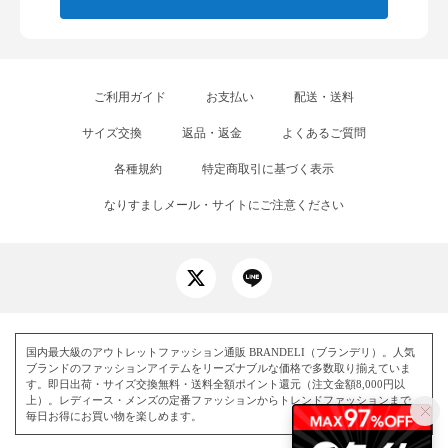
ご利用ガイド
お支払い
配送・送料
サイズ交換
返品・返金
よくあるご質問
各種規約
特定商取引に基づく表示
なりすましメール・サイトにご注意ください
国内最大級のアウトレットファッション通販 BRANDELI（ブランデリ）。人気
ブランドのファッションアイテムをリーズナブルな価格で多数取り揃えていま
す。即日出荷・サイズ交換無料・送料全額ポイント還元（注文金額8,000円以
上）。レディース・メンズの定番ファッションからトレンドファッションまで、
毎日お得にお買い物を楽しめます。