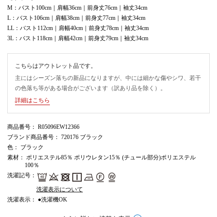
M：バスト100cm｜肩幅36cm｜前身丈76cm｜袖丈34cm
L：バスト106cm｜肩幅38cm｜前身丈77cm｜袖丈34cm
LL：バスト112cm｜肩幅40cm｜前身丈78cm｜袖丈34cm
3L：バスト118cm｜肩幅42cm｜前身丈79cm｜袖丈34cm
こちらはアウトレット品です。
主にはシーズン落ちの新品になりますが、中には細かな傷やシワ、若干
の色落ち等がある場合がございます（訳あり品を除く）。
詳細はこちら
商品番号
： R05096EW12366
ブランド商品番号
： 720176 ブラック
色
： ブラック
素材
： ポリエステル85％ ポリウレタン15％ (チュール部分)ポリエステル
100％
洗濯記号
：
洗濯表示について
洗濯表示
： ●洗濯機OK