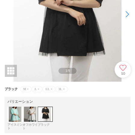
1
/
9
10
ブラック
M
×
L
×
LL
×
3L
×
バリエーション
アイスミン
オフホワイ
ブラック
ト
ト