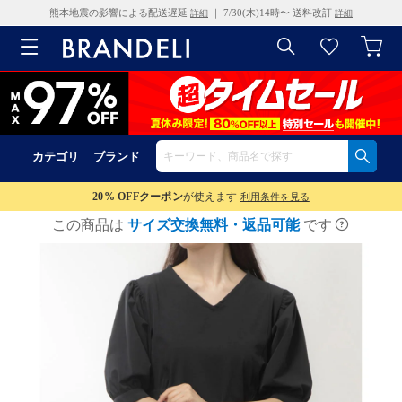
熊本地震の影響による配送遅延
｜ 7/30(木)14時〜 送料改訂
詳細
詳細
カテゴリ
ブランド
20% OFF
クーポン
が使えます
利用条件を見る
この商品は
サイズ交換無料・返品可能
です