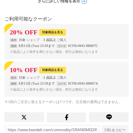
さらに詳しい情報を表示
ご利用可能なクーポン
20
%
OFF
対象商品を見る
対象
ショップ
3 点以上
条件
8月11日 (Tue) 23:59まで
SCYH-0945-H0807C
期間
コード
※返品により条件を満たさない場合、割引は無効になります
10
%
OFF
対象商品を見る
対象
ショップ
2 点以上
条件
8月11日 (Tue) 23:59まで
SCYH-0945-H0807A
期間
コード
※返品により条件を満たさない場合、割引は無効になります
※1回のご注文に使えるクーポンは1つです。注文後の適用はできません。
URLをコピー