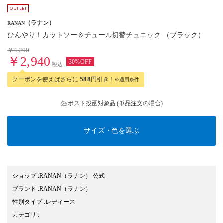
（ラナン）
RANAN
ひんやり！カットソー＆チュール切替チュニック （ブラック）
￥4,200
￥2,940
30%OFF
税込
クーポンを使えばさらに
588
円引き！
※適用条件
ポスト投函対象品 (単品注文の場合)
サイズ・色を選ぶ
ショップ
:
RANAN（ラナン） 公式
ブランド
:
RANAN
（ラナン）
性別タイプ
:
レディース
カテゴリ
: