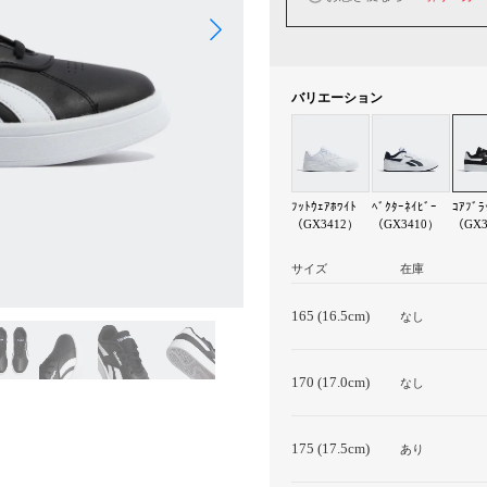
バリエーション
ﾌｯﾄｳｪｱﾎﾜｲﾄ
ﾍﾞｸﾀｰﾈｲﾋﾞｰ
ｺｱﾌﾞﾗ
（GX3412）
（GX3410）
（GX3
サイズ
在庫
165 (16.5cm)
なし
170 (17.0cm)
なし
175 (17.5cm)
あり