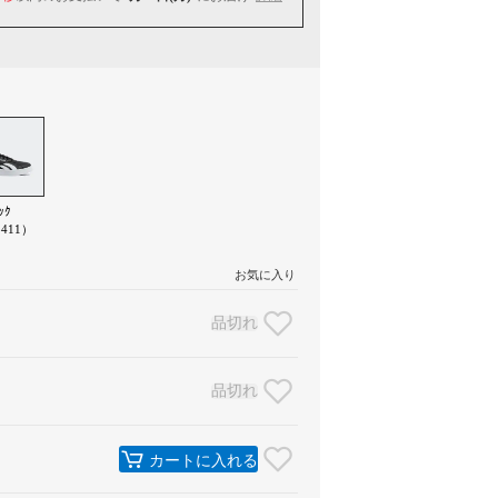
ｯｸ
411）
お気に入り
品切れ
品切れ
カートに入れる