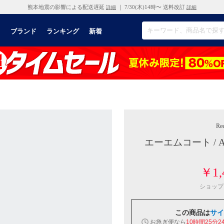
熊本地震の影響による配送遅延
｜ 7/30(木)14時〜 送料改訂
詳細
詳細
リ
ブランド
ランキング
新着
Re
エーエムコート / 
￥1,
ショップ
この商品は
サイ
お急ぎ便なら
10時間25分2