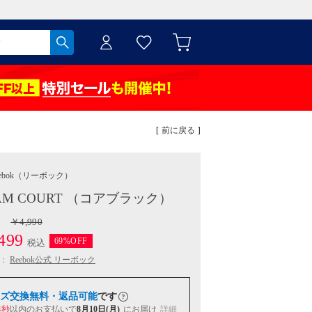
[ 前に戻る ]
ebok
（リーボック）
AM COURT （コアブラック）
￥4,990
499
69%OFF
税込
：
Reebok公式 リーボック
ズ交換無料・返品可能
です
3秒
以内
のお支払いで
8月10日(月)
にお届け
詳細