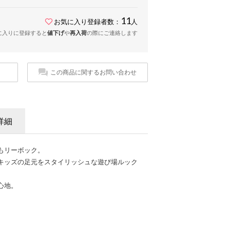
11
お気に入り登録者数：
人
に入りに登録すると
値下げ
や
再入荷
の際にご連絡します
この商品に関するお問い合わせ
詳細
もリーボック。
キッズの足元をスタイリッシュな遊び場ルック
心地。