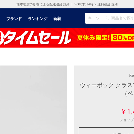
熊本地震の影響による配送遅延
｜ 7/30(木)14時〜 送料改訂
詳細
詳細
リ
ブランド
ランキング
新着
Re
ウィーボック クラスプ ロ
（ベ
￥1,
ショップ