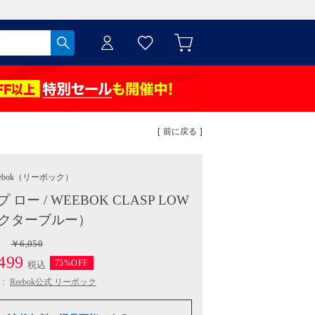
[ 前に戻る ]
ebok
（リーボック）
ー / WEEBOK CLASP LOW
クターブルー）
￥6,050
499
75%OFF
税込
：
Reebok公式 リーボック