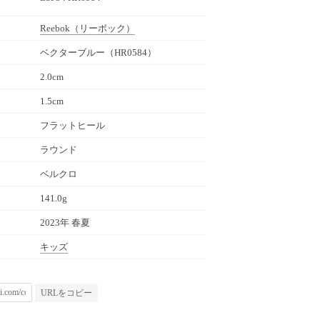
Reebok
（リーボック）
ベクターブルー（HR0584）
2.0cm
1.5cm
フラットヒール
ラウンド
ベルクロ
141.0g
2023年 春夏
キッズ
URLをコピー