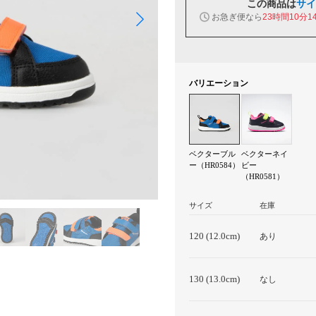
この商品は
サイ
お急ぎ便なら
23時間10分1
バリエーション
ベクターブル
ベクターネイ
ー（HR0584）
ビー
（HR0581）
サイズ
在庫
120 (12.0cm)
あり
130 (13.0cm)
なし