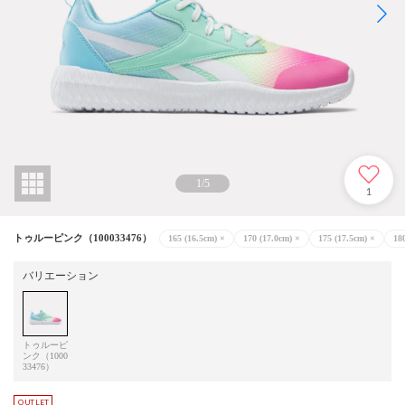
1
/
5
1
トゥルーピンク（100033476）
165 (16.5cm)
×
170 (17.0cm)
×
175 (17.5cm)
×
18
バリエーション
トゥルーピ
ンク（1000
33476）