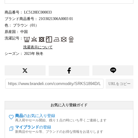
商品番号
： LC5128EC000033
ブランド商品番号
： 21O3021306A0003 01
色
： ブラウン（01）
原産国
： 中国
洗濯記号
：
洗濯表示について
シーズン
： 2023年 秋冬
URLをコピー
お気に入り登録ガイド
商品
のお気に入り登録
再入荷やセール開始、残り１点の時にいち早くご連絡します
マイブランド
の登録
新商品やセール等、ブランドのお得な情報をお送りします