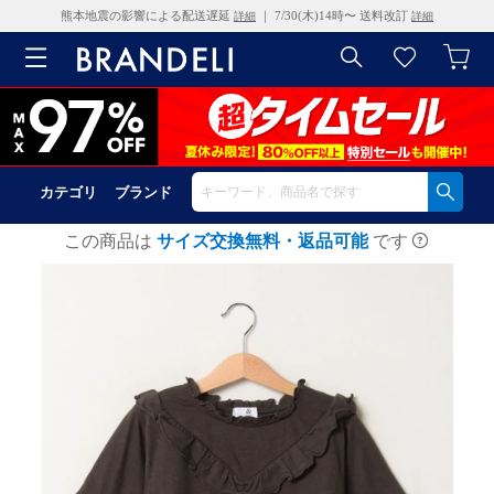
熊本地震の影響による配送遅延
｜ 7/30(木)14時〜 送料改訂
詳細
詳細
カテゴリ
ブランド
この商品は
サイズ交換無料・返品可能
です