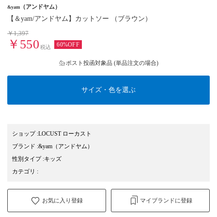
（アンドヤム）
&yam
【＆yam/アンドヤム】カットソー （ブラウン）
￥1,397
￥550
60%OFF
税込
ポスト投函対象品 (単品注文の場合)
サイズ・色を選ぶ
ショップ
:
LOCUST ローカスト
ブランド
:
&yam
（アンドヤム）
性別タイプ
:
キッズ
カテゴリ
:
お気に入り登録
マイブランドに登録