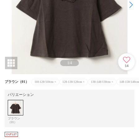
1
/
4
14
ブラウン（01）
110-120/110cm
×
120-130/120cm
×
130-140/130cm
×
140-150/140cm
バリエーション
ブラウン
（01）