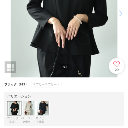
1
/
42
20
ブラック（013）
F フリー/F フリー
×
バリエーション
ブラック
ベージュ
ネイビー
（013）
（050）
（095）