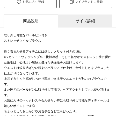
お気に入り登録
マイブランドに登録
商品説明
サイズ詳細
取り外し可能なパールピン付き
ストレッチツイルブラウス
長く着まわせるアイテムには嬉しいメリット付きの1枚。
UVカット・ウォッシャブル・接触冷感、そして軽やかでストレッチ性に優れ
た生地は、心地よい感触と優れた快適性をお届けします。
ウエストは絞り過ぎない程よいバランスで仕上げ、女性らしさをプラスした
仕上がりになっています。
上品できちんと感がしっかり演出できる美シルエットが魅力のブラウスで
す。
また胸元のパールピンは取り外し可能で、ヘアアクセとしてもお使い頂けま
す。
お気に入りのネックレスを合わせたい時にも取り外し可能なディティールは
嬉しいポイントです◎
ちょっとしたお出かけやお食事会などにもぴったり。