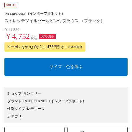
（インタープラネット）
INTERPLANET
ストレッチツイルパールピン付ブラウス （ブラック）
￥11,880
￥4,752
60%OFF
税込
クーポンを使えばさらに
475
円引き！
※適用条件
サイズ・色を選ぶ
ショップ
:
サンラリー
ブランド
:
INTERPLANET
（インタープラネット）
性別タイプ
:
レディース
カテゴリ
: