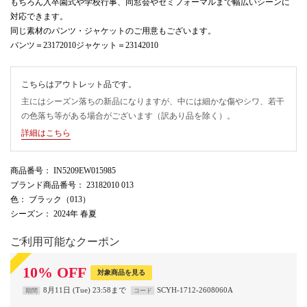
もちろん入卒園式や学校行事、同窓会やセミフォーマルまで幅広いシーンに
対応できます。
同じ素材のパンツ・ジャケットのご用意もございます。
パンツ＝23172010ジャケット＝23142010
こちらはアウトレット品です。
主にはシーズン落ちの新品になりますが、中には細かな傷やシワ、若干
の色落ち等がある場合がございます（訳あり品を除く）。
詳細はこちら
商品番号
： IN5209EW015985
ブランド商品番号
： 23182010 013
色
： ブラック（013）
シーズン
： 2024年 春夏
ご利用可能なクーポン
10
%
OFF
対象商品を見る
8月11日 (Tue) 23:58まで
SCYH-1712-2608060A
期間
コード