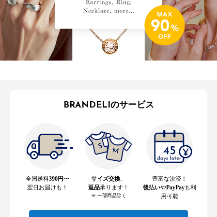
BRANDELIのサービス
全国送料
390円
〜
サイズ交換
、
豊富な決済！
翌日お届けも！
返品
承ります！
後払い
や
PayPay
も利
※ 一部商品除く
用可能