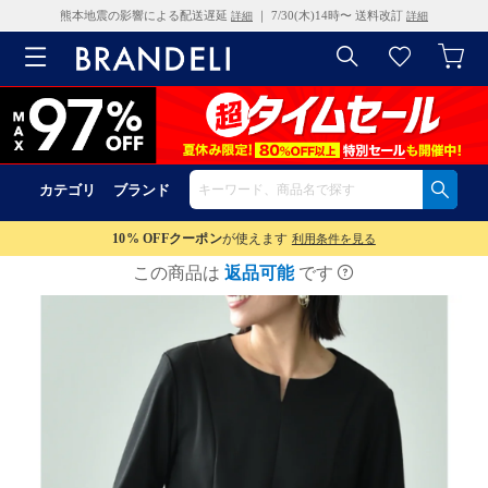
熊本地震の影響による配送遅延
｜ 7/30(木)14時〜 送料改訂
詳細
詳細
カテゴリ
ブランド
10% OFF
クーポン
が使えます
利用条件を見る
この商品は
返品可能
です