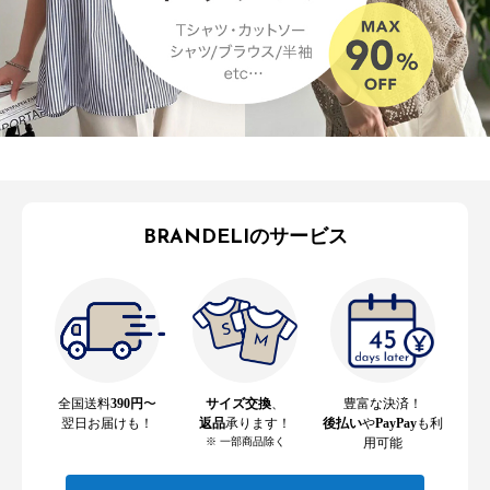
BRANDELIのサービス
全国送料
390円
〜
サイズ交換
、
豊富な決済！
翌日お届けも！
返品
承ります！
後払い
や
PayPay
も利
※ 一部商品除く
用可能