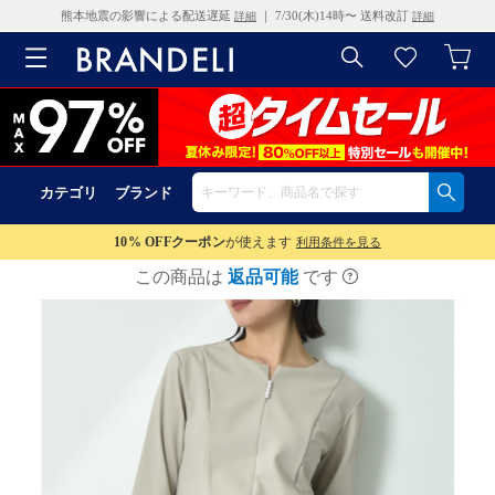
熊本地震の影響による配送遅延
｜ 7/30(木)14時〜 送料改訂
詳細
詳細
カテゴリ
ブランド
10% OFF
クーポン
が使えます
利用条件を見る
この商品は
返品可能
です