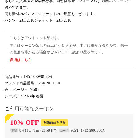
もちろん入卒園式や学校行事、同窓会やセミフォーマルまで幅広いシーンに
対応できます。
同じ素材のパンツ・ジャケットのご用意もございます。
パンツ＝23172010ジャケット＝23142010
こちらはアウトレット品です。
主にはシーズン落ちの新品になりますが、中には細かな傷やシワ、若干
の色落ち等がある場合がございます（訳あり品を除く）。
詳細はこちら
商品番号
： IN5209EW015986
ブランド商品番号
： 23182010 050
色
： ベージュ（050）
シーズン
： 2024年 春夏
ご利用可能なクーポン
10
%
OFF
対象商品を見る
8月11日 (Tue) 23:58まで
SCYH-1712-2608060A
期間
コード