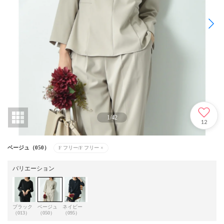
1
/
42
12
ベージュ（050）
F フリー/F フリー
×
バリエーション
ブラック
ベージュ
ネイビー
（013）
（050）
（095）