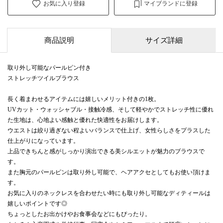
お気に入り登録
マイブランドに登録
商品説明
サイズ詳細
取り外し可能なパールピン付き
ストレッチツイルブラウス
長く着まわせるアイテムには嬉しいメリット付きの1枚。
UVカット・ウォッシャブル・接触冷感、そして軽やかでストレッチ性に優れ
た生地は、心地よい感触と優れた快適性をお届けします。
ウエストは絞り過ぎない程よいバランスで仕上げ、女性らしさをプラスした
仕上がりになっています。
上品できちんと感がしっかり演出できる美シルエットが魅力のブラウスで
す。
また胸元のパールピンは取り外し可能で、ヘアアクセとしてもお使い頂けま
す。
お気に入りのネックレスを合わせたい時にも取り外し可能なディティールは
嬉しいポイントです◎
ちょっとしたお出かけやお食事会などにもぴったり。