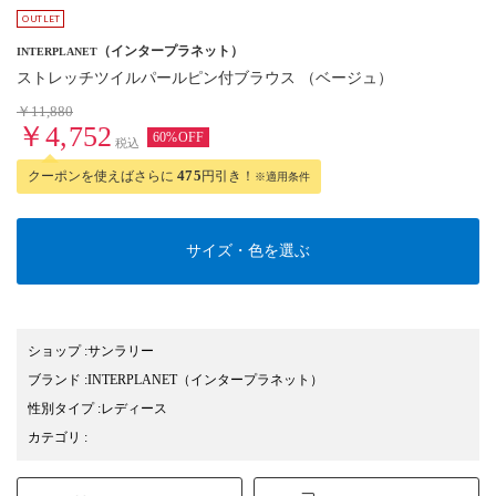
（インタープラネット）
INTERPLANET
ストレッチツイルパールピン付ブラウス （ベージュ）
￥11,880
￥4,752
60%OFF
税込
クーポンを使えばさらに
475
円引き！
※適用条件
サイズ・色を選ぶ
ショップ
:
サンラリー
ブランド
:
INTERPLANET
（インタープラネット）
性別タイプ
:
レディース
カテゴリ
: